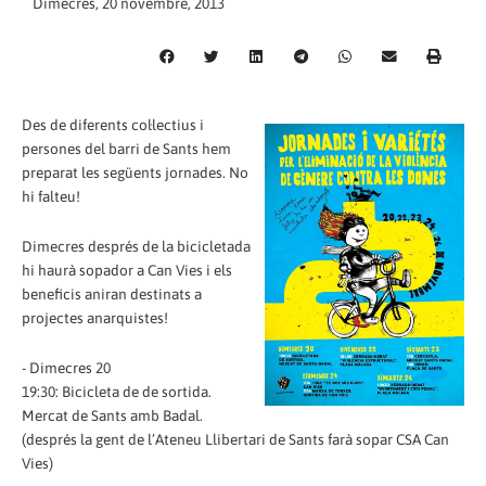
Dimecres, 20 novembre, 2013
Des de diferents col·lectius i
persones del barri de Sants hem
preparat les següents jornades. No
hi falteu!
Dimecres després de la bicicletada
hi haurà sopador a Can Vies i els
beneficis aniran destinats a
projectes anarquistes!
- Dimecres 20
19:30: Bicicleta de de sortida.
Mercat de Sants amb Badal.
(després la gent de l’Ateneu Llibertari de Sants farà sopar CSA Can
Vies)