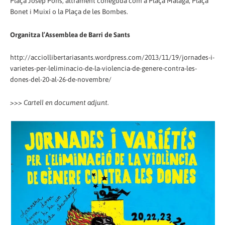
Plaça Josep Pons, altrament coneguda com a Plaça Màlaga, Plaça
Bonet i Muixí o la Plaça de les Bombes.
Organitza l’Assemblea de Barri de Sants
http://acciollibertariasants.wordpress.com/2013/11/19/jornades-i-
varietes-per-leliminacio-de-la-violencia-de-genere-contra-les-
dones-del-20-al-26-de-novembre/
>>> Cartell en document adjunt.