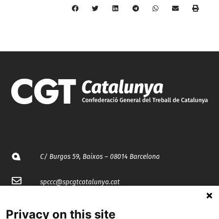
C/ Burgos 59, Baixos – 08014 Barcelona
spccc@
spcgtcatalunya.cat
935 120 481
Privacy on this site