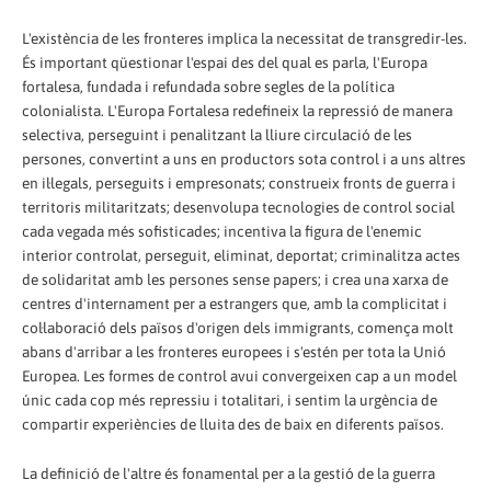
L'existència de les fronteres implica la necessitat de transgredir-les.
És important qüestionar l'espai des del qual es parla, l'Europa
fortalesa, fundada i refundada sobre segles de la política
colonialista. L'Europa Fortalesa redefineix la repressió de manera
selectiva, perseguint i penalitzant la lliure circulació de les
persones, convertint a uns en productors sota control i a uns altres
en il·legals, perseguits i empresonats; construeix fronts de guerra i
territoris militaritzats; desenvolupa tecnologies de control social
cada vegada més sofisticades; incentiva la figura de l'enemic
interior controlat, perseguit, eliminat, deportat; criminalitza actes
de solidaritat amb les persones sense papers; i crea una xarxa de
centres d'internament per a estrangers que, amb la complicitat i
col·laboració dels països d'origen dels immigrants, comença molt
abans d'arribar a les fronteres europees i s'estén per tota la Unió
Europea. Les formes de control avui convergeixen cap a un model
únic cada cop més repressiu i totalitari, i sentim la urgència de
compartir experiències de lluita des de baix en diferents països.
La definició de l'altre és fonamental per a la gestió de la guerra