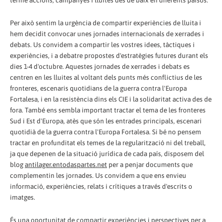
terme accions, campanyes i lluites des de baix en diferents països.
Per això sentim la urgència de compartir experiències de lluita i
hem decidit convocar unes jornades internacionals de xerrades i
debats. Us convidem a compartir les vostres idees, tàctiques i
experiències, i a debatre propostes d'estratègies futures durant els
dies 1-4 d'octubre. Aquestes jornades de xerrades i debats es
centren en les lluites al voltant dels punts més conflictius de les
fronteres, escenaris quotidians de la guerra contra l'Europa
Fortalesa, i en la resistència dins els CIE i la solidaritat activa des de
fora. També ens sembla important tractar el tema de les fronteres
Sud i Est d'Europa, atès que són les entrades principals, escenari
quotidià de la guerra contra l'Europa Fortalesa. Si bé no pensem
tractar en profunditat els temes de la regularització ni del treball,
ja que depenen de la situació jurídica de cada país, disposem del
blog
antilager.entodaspartes.net
per a penjar documents que
complementin les jornades. Us convidem a que ens envieu
informació, experiències, relats i crítiques a través d'escrits o
imatges.
És una oportunitat de compartir experiències i perspectives per a