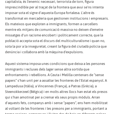
capitalista, és l'enemic necessari, terrorista de torn, figura
imprescindible per al traçat de la frontera que avui se'ns intenta
imposar sota el signe d'aquesta Europa fortalesa. L'altre és
transformat en mercaderia que gestionen institucions i empresaris.
Els mateixos que exploten a immigrants, formen a carcellers
mentre els mitjans de comunicació massiva no deixen d'emetre
missatges d'un racisme encobert i políticament correcte, que la
població accepta sota el discurs del multiculturalisme i quan no,
sota la por a la inseguretat, creant la figura del ciutadà policia que
denúncia i col·labora amb la màquina d'expulsions.
Aquest sistema imposa unes condicions que deixa a les persones
immigrants i recluses dels lager sense altra sortida que
enfrontaments i rebel·lions. A Ceuta i Melilla centenars de “sense
papers” s'han unit per a assaltar les fronteres de l'Estat espanyol. A
Lampedusa (Itàlia), a Vincennes (França), a Patras (Grècia), a
Steenokkerzeel (Bèlgica) i en molts altres llocs han estat els presos
qui s'han amotinat per a cremar els seus propis mòduls. Arran
d'aquests fets, companys amb i sense “papers”, ens hem mobilitzat
al voltant de les fronteres i les presons per a immigrants, portant a