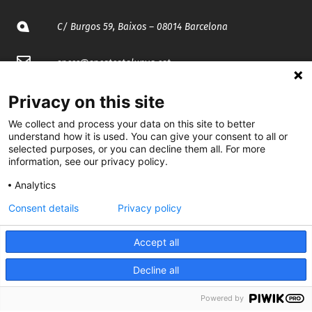
C/ Burgos 59, Baixos – 08014 Barcelona
spccc@
spcgtcatalunya.cat
935 120 481
Privacy on this site
We collect and process your data on this site to better
understand how it is used. You can give your consent to all or
@CGTCatalunya
selected purposes, or you can decline them all. For more
information, see our privacy policy.
cgtcatalunya
Analytics
CGTCatalunya
Consent details
Privacy policy
cgtcatalunya
Accept all
Decline all
Desenvolupat per
Powered by