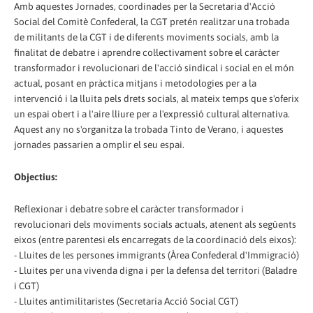
Amb aquestes Jornades, coordinades per la Secretaria d'Acció
Social del Comitè Confederal, la CGT pretén realitzar una trobada
de militants de la CGT i de diferents moviments socials, amb la
finalitat de debatre i aprendre col·lectivament sobre el caràcter
transformador i revolucionari de l'acció sindical i social en el món
actual, posant en pràctica mitjans i metodologies per a la
intervenció i la lluita pels drets socials, al mateix temps que s'oferix
un espai obert i a l'aire lliure per a l'expressió cultural alternativa.
Aquest any no s'organitza la trobada Tinto de Verano, i aquestes
jornades passarien a omplir el seu espai.
Objectius:
Reflexionar i debatre sobre el caràcter transformador i
revolucionari dels moviments socials actuals, atenent als següents
eixos (entre parentesi els encarregats de la coordinació dels eixos):
- Lluites de les persones immigrants (Àrea Confederal d'Immigració)
- Lluites per una vivenda digna i per la defensa del territori (Baladre
i CGT)
- Lluites antimilitaristes (Secretaria Acció Social CGT)