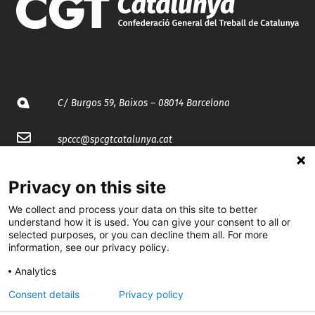
C/ Burgos 59, Baixos – 08014 Barcelona
spccc@
spcgtcatalunya.cat
935 120 481
Privacy on this site
We collect and process your data on this site to better
@CGTCatalunya
understand how it is used. You can give your consent to all or
selected purposes, or you can decline them all. For more
cgtcatalunya
information, see our privacy policy.
CGTCatalunya
Analytics
Consent details
Privacy policy
cgtcatalunya