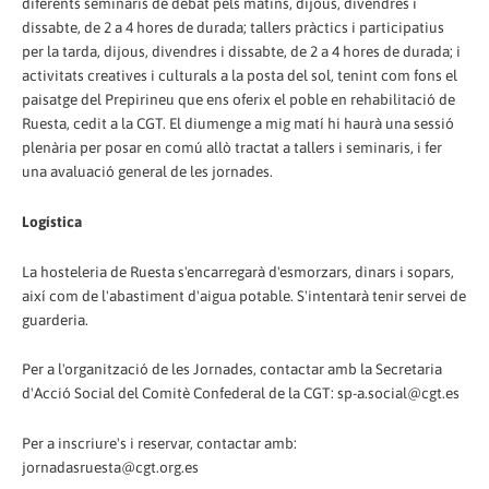
diferents seminaris de debat pels matins, dijous, divendres i
dissabte, de 2 a 4 hores de durada; tallers pràctics i participatius
per la tarda, dijous, divendres i dissabte, de 2 a 4 hores de durada; i
activitats creatives i culturals a la posta del sol, tenint com fons el
paisatge del Prepirineu que ens oferix el poble en rehabilitació de
Ruesta, cedit a la CGT. El diumenge a mig matí hi haurà una sessió
plenària per posar en comú allò tractat a tallers i seminaris, i fer
una avaluació general de les jornades.
Logística
La hosteleria de Ruesta s'encarregarà d'esmorzars, dinars i sopars,
així com de l'abastiment d'aigua potable. S'intentarà tenir servei de
guarderia.
Per a l'organització de les Jornades, contactar amb la Secretaria
d'Acció Social del Comitè Confederal de la CGT: sp-a.social@cgt.es
Per a inscriure's i reservar, contactar amb:
jornadasruesta@cgt.org.es