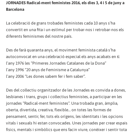
JORNADES Radical-ment feministes 2016, els dies 3, 4 i 5 de juny a
Barcelona
La celebració de grans trobades feministes cada 10 anys s’ha
convertit en una fita i un estímul per trobar-nos i retrobar-nos els
diferents feminismes del nostre país.
Des de farà quaranta anys, el moviment feminista català s’ha
autoconvocat en una celebració especial els anys acabats en 6:
l’any 1976 les “Primeres Jornades Catalanes de la Dona”
l’any 1996 “20 anys de Feminisme a Catalunya”
l’any 2006 “Les dones sabem fer i fem saber”.
Des del col·lectiu organitzador de les Jornades es convida a dones,
lesbianes i trans, grups i col·lectius feministes, a participar en les
jornades “Radical-ment feministes”. Una trobada gran, àmplia,
oberta, divertida, creativa, flexible… on totes les formes de
pensament, sentir, fer, tots els orígens, les identitats i les opcions
vitals i sexuals hi estan convocades. Unes jornades per crear espais
físics, mentals i simbòlics que ens facin viure, conèixer i sentir tota