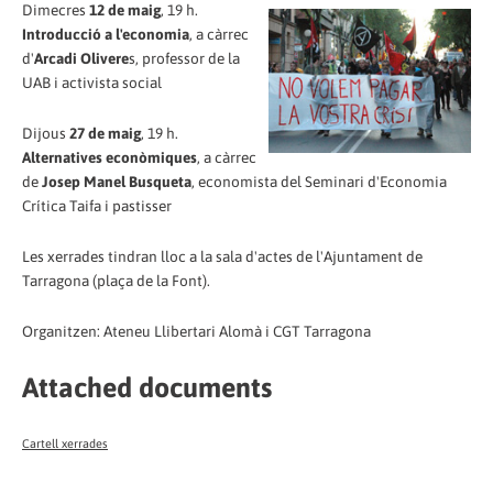
Dimecres
12 de maig
, 19 h.
Introducció a l'economia
, a càrrec
d'
Arcadi Olivere
s, professor de la
UAB i activista social
Dijous
27 de maig
, 19 h.
Alternatives econòmiques
, a càrrec
de
Josep Manel Busqueta
, economista del Seminari d'Economia
Crítica Taifa i pastisser
Les xerrades tindran lloc a la sala d'actes de l'Ajuntament de
Tarragona (plaça de la Font).
Organitzen: Ateneu Llibertari Alomà i CGT Tarragona
Attached documents
Cartell xerrades