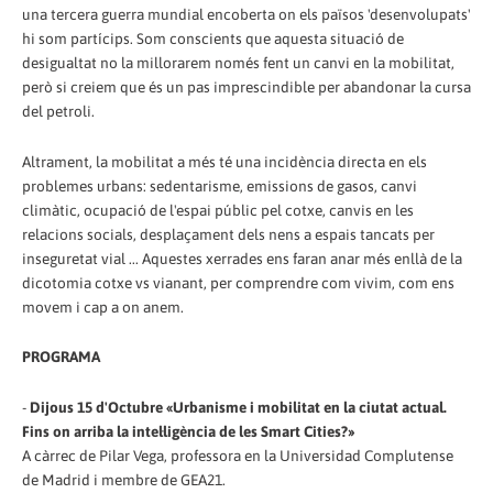
una tercera guerra mundial encoberta on els països 'desenvolupats'
hi som partícips. Som conscients que aquesta situació de
desigualtat no la millorarem només fent un canvi en la mobilitat,
però si creiem que és un pas imprescindible per abandonar la cursa
del petroli.
Altrament, la mobilitat a més té una incidència directa en els
problemes urbans: sedentarisme, emissions de gasos, canvi
climàtic, ocupació de l'espai públic pel cotxe, canvis en les
relacions socials, desplaçament dels nens a espais tancats per
inseguretat vial ... Aquestes xerrades ens faran anar més enllà de la
dicotomia cotxe vs vianant, per comprendre com vivim, com ens
movem i cap a on anem.
PROGRAMA
-
Dijous 15 d'Octubre «Urbanisme i mobilitat en la ciutat actual.
Fins on arriba la intel·ligència de les Smart Cities?»
A càrrec de Pilar Vega, professora en la Universidad Complutense
de Madrid i membre de GEA21.