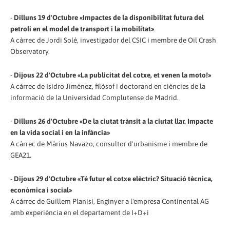
-
Dilluns 19 d'Octubre «Impactes de la disponibilitat futura del
petroli en el model de transport i la mobilitat»
A càrrec de Jordi Solé, investigador del CSIC i membre de Oil Crash
Observatory.
-
Dijous 22 d'Octubre «La publicitat del cotxe, et venen la moto!»
A càrrec de Isidro Jiménez, filòsof i doctorand en ciències de la
informació de la Universidad Complutense de Madrid.
-
Dilluns 26 d'Octubre «De la ciutat trànsit a la ciutat llar. Impacte
en la vida social i en la infància»
A càrrec de Màrius Navazo, consultor d'urbanisme i membre de
GEA21.
-
Dijous 29 d'Octubre «Té futur el cotxe elèctric? Situació tècnica,
econòmica i social»
A càrrec de Guillem Planisi, Enginyer a l'empresa Continental AG
amb experiència en el departament de I+D+i