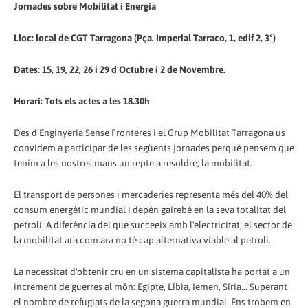
Jornades sobre Mobilitat i Energia
Lloc: local de CGT Tarragona (Pça. Imperial Tarraco, 1, edif 2, 3º)
Dates: 15, 19, 22, 26 i 29 d'Octubre i 2 de Novembre.
Horari: Tots els actes a les 18.30h
Des d'Enginyeria Sense Fronteres i el Grup Mobilitat Tarragona us
convidem a participar de les següents jornades perquè pensem que
tenim a les nostres mans un repte a resoldre; la mobilitat.
El transport de persones i mercaderies representa més del 40% del
consum energètic mundial i depèn gairebé en la seva totalitat del
petroli. A diferència del que succeeix amb l'electricitat, el sector de
la mobilitat ara com ara no té cap alternativa viable al petroli.
La necessitat d'obtenir cru en un sistema capitalista ha portat a un
increment de guerres al món: Egipte, Líbia, Iemen, Síria... Superant
el nombre de refugiats de la segona guerra mundial. Ens trobem en