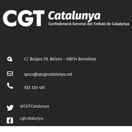
C/ Burgos 59, Baixos – 08014 Barcelona
spccc@
spcgtcatalunya.cat
935 120 481
@CGTCatalunya
cgtcatalunya
CGTCatalunya