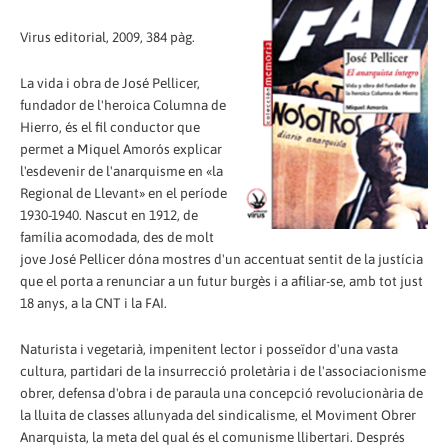
Virus editorial, 2009, 384 pàg.
La vida i obra de José Pellicer,
fundador de l'heroica Columna de
Hierro, és el fil conductor que
permet a Miquel Amorós explicar
l'esdevenir de l'anarquisme en «la
Regional de Llevant» en el període
1930-1940. Nascut en 1912, de
família acomodada, des de molt
jove José Pellicer dóna mostres d'un accentuat sentit de la justícia
que el porta a renunciar a un futur burgès i a afiliar-se, amb tot just
18 anys, a la CNT i la FAI.
Naturista i vegetarià, impenitent lector i posseïdor d'una vasta
cultura, partidari de la insurrecció proletària i de l'associacionisme
obrer, defensa d'obra i de paraula una concepció revolucionària de
la lluita de classes allunyada del sindicalisme, el Moviment Obrer
Anarquista, la meta del qual és el comunisme llibertari. Després