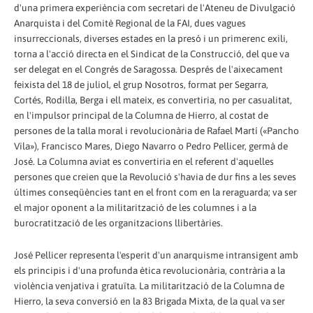
d'una primera experiència com secretari de l'Ateneu de Divulgació
Anarquista i del Comitè Regional de la FAI, dues vagues
insurreccionals, diverses estades en la presó i un primerenc exili,
torna a l'acció directa en el Sindicat de la Construcció, del que va
ser delegat en el Congrés de Saragossa. Després de l'aixecament
feixista del 18 de juliol, el grup Nosotros, format per Segarra,
Cortés, Rodilla, Berga i ell mateix, es convertiria, no per casualitat,
en l'impulsor principal de la Columna de Hierro, al costat de
persones de la talla moral i revolucionària de Rafael Martí («Pancho
Vila»), Francisco Mares, Diego Navarro o Pedro Pellicer, germà de
José. La Columna aviat es convertiria en el referent d'aquelles
persones que creien que la Revolució s'havia de dur fins a les seves
últimes conseqüències tant en el front com en la reraguarda; va ser
el major oponent a la militarització de les columnes i a la
burocratització de les organitzacions llibertàries.
José Pellicer representa l'esperit d'un anarquisme intransigent amb
els principis i d'una profunda ètica revolucionària, contrària a la
violència venjativa i gratuïta. La militarització de la Columna de
Hierro, la seva conversió en la 83 Brigada Mixta, de la qual va ser