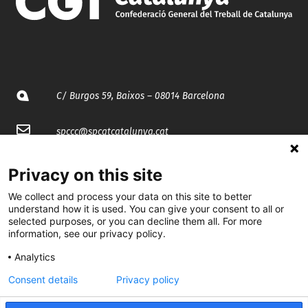
C/ Burgos 59, Baixos – 08014 Barcelona
spccc@
spcgtcatalunya.cat
935 120 481
Privacy on this site
We collect and process your data on this site to better
@CGTCatalunya
understand how it is used. You can give your consent to all or
selected purposes, or you can decline them all. For more
information, see our privacy policy.
cgtcatalunya
Analytics
CGTCatalunya
Consent details
Privacy policy
cgtcatalunya