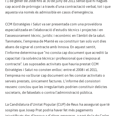
l’1 de gener de 2008 fins al 30 de juny de 2011 sense que hi hagués
cap acord de pròrroga i a través d’una contractació verbal, tot i que
aquesta via només és admissible en casos d’emergència.
CCM Estratègies i Salut va ser presentada com una proveïdora
especialitzada en l’elaboració d’estudis tècnics i projectes i en
l’assessorament tècnic, jurídic i econòmic en l’àmbit de la salut.
Tanmateix, l’empresa de Manté es va constituir tan sols vuit dies
abans de signar el contracte amb Innova. En aquest sentit,
l’informe determina que “no consta cap document que acrediti la
capacitat i la solvència tècnica i professional que s’exposa al
contracte”. Les suposades activitats que hauria prestat CCM
Estratègies i Salut no consten enlloc: entre el 2008 i el 2011,
l’empresa no va lliurar cap document on fes constar activitats o
serveis prestats, únicament factures. L’informe del consistori
reusenc conclou que les irregularitats podrien constituir delictes
societaris, de falsedats o contra l’administració pública.
La Candidatura d’Unitat Popular (CUP) de Reus ha assegurat que té
sospites que Josep Prat podria haver fet més pagaments
injustificats des d’Innova a d’altres empreses, a part de la de Carles