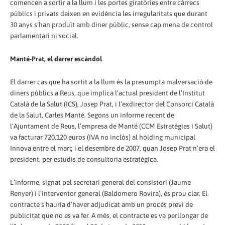
comencen a sortir a la llum i les portes giratòries entre càrrecs
públics i privats deixen en evidència les irregularitats que durant
30 anys s’han produït amb diner públic, sense cap mena de control
parlamentari ni social.
Manté-Prat, el darrer escàndol
El darrer cas que ha sortit a la llum és la presumpta malversació de
diners públics a Reus, que implica l’actual president de l’Institut
Català de la Salut (ICS), Josep Prat, i l’exdirector del Consorci Català
de la Salut, Carles Manté. Segons un informe recent de
l’Ajuntament de Reus, l’empresa de Manté (CCM Estratègies i Salut)
va facturar 720.120 euros (IVA no inclòs) al hòlding municipal
Innova entre el març i el desembre de 2007, quan Josep Prat n’era el
president, per estudis de consultoria estratègica.
L’informe, signat pel secretari general del consistori (Jaume
Renyer) i l’interventor general (Baldomero Rovira), és prou clar. El
contracte s’hauria d’haver adjudicat amb un procés previ de
publicitat que no es va fer. A més, el contracte es va perllongar de