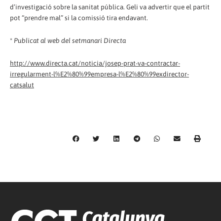
d’investigació sobre la sanitat pública. Geli va advertir que el partit
pot “prendre mal” si la comissió tira endavant.
*
Publicat al web del setmanari Directa
http://www.directa.cat/noticia/josep-prat-va-contractar-
irregularment-l%E2%80%99empresa-l%E2%80%99exdirector-
catsalut