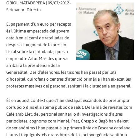
ORIOL MATADEPERA | 09/07/2012 -
Setmanari Directa
El pagament d’un euro per recepta
és l’última empescada del govern
català en el camí de retallades de
despesa i augment de la pressió
fiscal sobre la ciutadania, que va
emprendre Artur Mas des que va
arribar a la presidència de la
Generalitat. Des d’aleshores, les tisores han passat per llits
d’hospital, quiròfans o centres d’atenció primària i han aixecat les
protestes massives del personal sanitari i la ciutadania en general.
És en aquest context que s’han destapat escàndols de presumpta
corrupció dins el sistema públic de salut. De la mà de revistes com
Cafè amb Llet, del personal sanitari o d’investigacions d’altres
periodistes, cognoms com Manté, Prat, Crespó o Bagó han deixat
de ser anònims i han passat a la primera línia de l’escena catalana.
Llums i taquígrafs: els draps bruts de la sociovergència sanitària