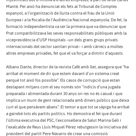
Manté. Per això ha denunciat els fets al Tribunal de Comptes
espanyol, a l’organització de lluita contra el frau de la Unió
Europea i a la fiscalia de l’Audiència Nacional espanyola. De fet, la
formació independentista va ser la primera que va denunciar que
Prat compatibilitzava les seves responsabilitats públiques amb la
vicepresidència d’USP Hospitals –un dels grans grups privats
internacionals del sector sanitari privat– i amb càrrecs a moltes
altres empreses privades, fet que el va forçar a dimitir d’aquests.
Albano Dante, director de la revista Cafè amb llet, assegura que “ha
arribat el moment de dir que estem davant d’un sistema creat
perquè tot això fos possible”. Els casos de corrupció que estan
destapant mitjans com el seu només són “indicis d’una jugada
preparada i alimentada durant 30 anys on res no és casual i que
implica un munt de gent relacionada amb diners públics que deixa
curt el que pensàvem abans”. El temor a que tot se sàpiga ha arribat
a gairebé tots els partits polítics. Ho demostra el fet que durant
l’última executiva del PSC, l’exconsellera de Salut Marina Geli i
l’exalcalde de Reus Lluís Miquel Pérez rebutgessin la iniciativa del
president del partit Pere Navarro de crear una comissió