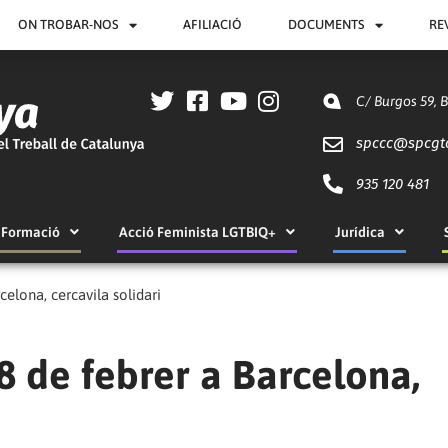
ON TROBAR-NOS
AFILIACIÓ
DOCUMENTS
RE
C/ Burgos 59, 
spccc@
spcgt
935 120 481
Formació
Acció Feminista LGTBIQ+
Jurídica
celona, cercavila solidari
18 de febrer a Barcelona,