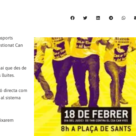
nsports
estionat Can
ai que des de
lluites.
ció directa com
 al sistema
eixarem