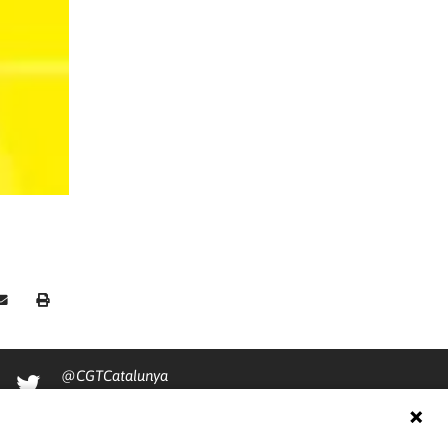
@CGTCatalunya
cgtcatalunya