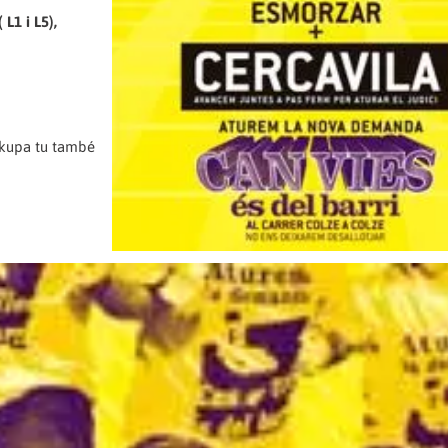
 L1 i L5),
 okupa tu també