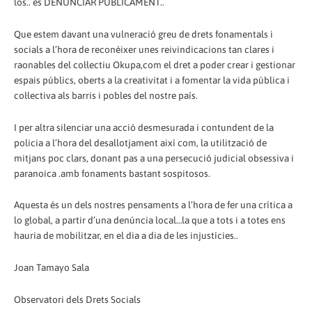
los.. és DENUNCIAR PÚBLICAMENT..
Que estem davant una vulneració greu de drets fonamentals i
socials a l’hora de reconèixer unes reivindicacions tan clares i
raonables del col·lectiu Okupa,com el dret a poder crear i gestionar
espais públics, oberts a la creativitat i a fomentar la vida pública i
col·lectiva als barris i pobles del nostre país.
I per altra silenciar una acció desmesurada i contundent de la
policia a l’hora del desallotjament així com, la utilització de
mitjans poc clars, donant pas a una persecució judicial obsessiva i
paranoica .amb fonaments bastant sospitosos.
Aquesta és un dels nostres pensaments a l’hora de fer una crítica a
lo global, a partir d’una denúncia local…la que a tots i a totes ens
hauria de mobilitzar, en el dia a dia de les injustícies..
Joan Tamayo Sala
Observatori dels Drets Socials