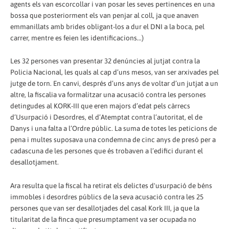
agents els van escorcollar i van posar les seves pertinences en una
bossa que posteriorment els van penjar al coll, ja que anaven
emmanillats amb brides obligant-los a dur el DNI a la boca, pel
carrer, mentre es feien les identificacions...)
Les 32 persones van presentar 32 denúncies al jutjat contra la
Policia Nacional, les quals al cap d’uns mesos, van ser arxivades pel
jutge de torn. En canvi, després d’uns anys de voltar d’un jutjat a un
altre, la fiscalia va formalitzar una acusació contra les persones
detingudes al KORK-III que eren majors d’edat pels càrrecs
d’Usurpació i Desordres, el d’Atemptat contra l’autoritat, el de
Danys i una falta a l’Ordre públic. La suma de totes les peticions de
pena i multes suposava una condemna de cinc anys de presó per a
cadascuna de les persones que és trobaven a l’edifici durant el
desallotjament.
Ara resulta que la fiscal ha retirat els delictes d'usurpació de béns
immobles i desordres públics de la seva acusació contra les 25
persones que van ser desallotjades del casal Kork III, ja que la
titularitat de la finca que presumptament va ser ocupada no