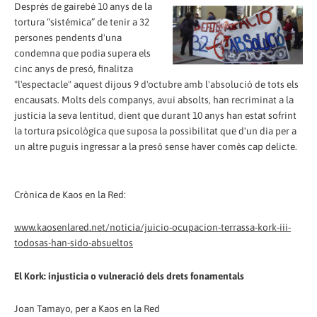
Després de gairebé 10 anys de la
tortura “sistémica” de tenir a 32
persones pendents d'una
condemna que podia supera els
cinc anys de presó, finalitza
"l'espectacle" aquest dijous 9 d'octubre amb l'absolució de tots els
encausats. Molts dels companys, avui absolts, han recriminat a la
justícia la seva lentitud, dient que durant 10 anys han estat sofrint
la tortura psicològica que suposa la possibilitat que d'un dia per a
un altre puguis ingressar a la presó sense haver comès cap delicte.
Crònica de Kaos en la Red:
www.kaosenlared.net/noticia/juicio-ocupacion-terrassa-kork-iii-
todosas-han-sido-absueltos
El Kork: injusticia o vulneració dels drets fonamentals
Joan Tamayo, per a Kaos en la Red