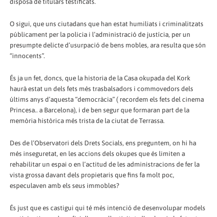
disposa de titulars testificats.
O sigui, que uns ciutadans que han estat humiliats i criminalitzats
públicament per la policia i l’administració de justícia, per un
presumpte delicte d’usurpació de bens mobles, ara resulta que són
“innocents”.
És ja un fet, doncs, que la historia de la Casa okupada del Kork
haurà estat un dels fets més trasbalsadors i commovedors dels
últims anys d’aquesta “democràcia” ( recordem els fets del cinema
Princesa.. a Barcelona), i de ben segur que formaran part de la
memòria històrica més trista de la ciutat de Terrassa.
Des de l’Observatori dels Drets Socials, ens preguntem, on hi ha
més inseguretat, en les accions dels okupes que és limiten a
rehabilitar un espai o en l’actitud de les administracions de fer la
vista grossa davant dels propietaris que fins fa molt poc,
especulaven amb els seus immobles?
És just que es castigui qui té més intenció de desenvolupar models