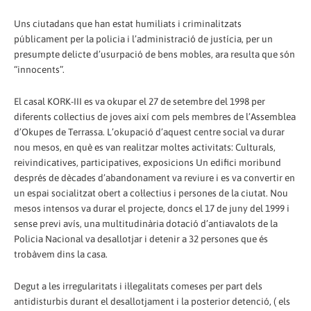
Uns ciutadans que han estat humiliats i criminalitzats
públicament per la policia i l’administració de justícia, per un
presumpte delicte d’usurpació de bens mobles, ara resulta que són
“innocents”.
El casal KORK-III es va okupar el 27 de setembre del 1998 per
diferents col·lectius de joves així com pels membres de l’Assemblea
d’Okupes de Terrassa. L’okupació d’aquest centre social va durar
nou mesos, en què es van realitzar moltes activitats: Culturals,
reivindicatives, participatives, exposicions Un edifici moribund
després de dècades d’abandonament va reviure i es va convertir en
un espai socialitzat obert a col·lectius i persones de la ciutat. Nou
mesos intensos va durar el projecte, doncs el 17 de juny del 1999 i
sense previ avís, una multitudinària dotació d’antiavalots de la
Policia Nacional va desallotjar i detenir a 32 persones que és
trobàvem dins la casa.
Degut a les irregularitats i il·legalitats comeses per part dels
antidisturbis durant el desallotjament i la posterior detenció, ( els