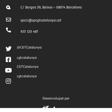
C/ Burgos 59, Baixos – 08014 Barcelona
spccc@
spcgtcatalunya.cat
935 120 481
@CGTCatalunya
cgtcatalunya
CGTCatalunya
cgtcatalunya
Desenvolupat per