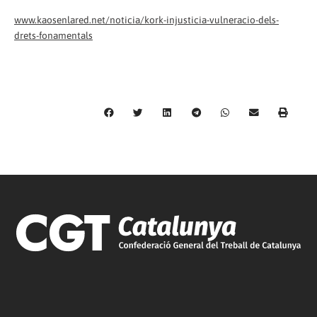
www.kaosenlared.net/noticia/kork-injusticia-vulneracio-dels-
drets-fonamentals