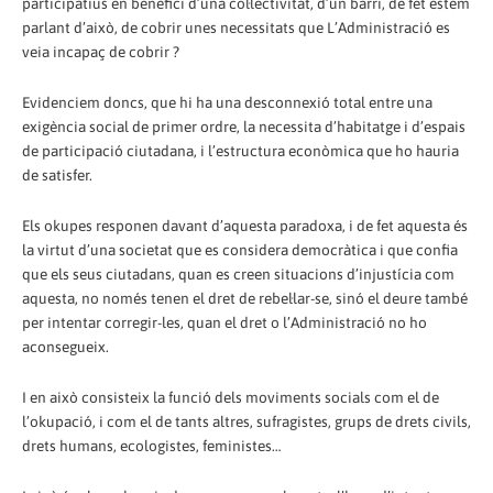
participatius en benefici d’una col·lectivitat, d’un barri, de fet estem
parlant d’això, de cobrir unes necessitats que L’Administració es
veia incapaç de cobrir ?
Evidenciem doncs, que hi ha una desconnexió total entre una
exigència social de primer ordre, la necessita d’habitatge i d’espais
de participació ciutadana, i l’estructura econòmica que ho hauria
de satisfer.
Els okupes responen davant d’aquesta paradoxa, i de fet aquesta és
la virtut d’una societat que es considera democràtica i que confia
que els seus ciutadans, quan es creen situacions d’injustícia com
aquesta, no només tenen el dret de rebel·lar-se, sinó el deure també
per intentar corregir-les, quan el dret o l’Administració no ho
aconsegueix.
I en això consisteix la funció dels moviments socials com el de
l’okupació, i com el de tants altres, sufragistes, grups de drets civils,
drets humans, ecologistes, feministes…