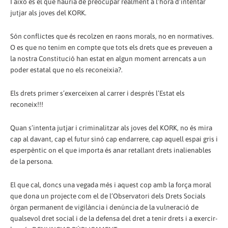
I això és el que hauria de preocupar realment a l’hora d’intentar
jutjar als joves del KORK.
Són conflictes que és recolzen en raons morals, no en normatives.
O es que no tenim en compte que tots els drets que es preveuen a
la nostra Constitució han estat en algun moment arrencats a un
poder estatal que no els reconeixia?.
Els drets primer s’exerceixen al carrer i després l’Estat els
reconeix!!!
Quan s’intenta jutjar i criminalitzar als joves del KORK, no és mira
cap al davant, cap el futur sinó cap endarrere, cap aquell espai gris i
esperpèntic on el que importa és anar retallant drets inalienables
de la persona.
El que cal, doncs una vegada més i aquest cop amb la força moral
que dona un projecte com el de l’Observatori dels Drets Socials
òrgan permanent de vigilància i denúncia de la vulneració de
qualsevol dret social i de la defensa del dret a tenir drets i a exercir-