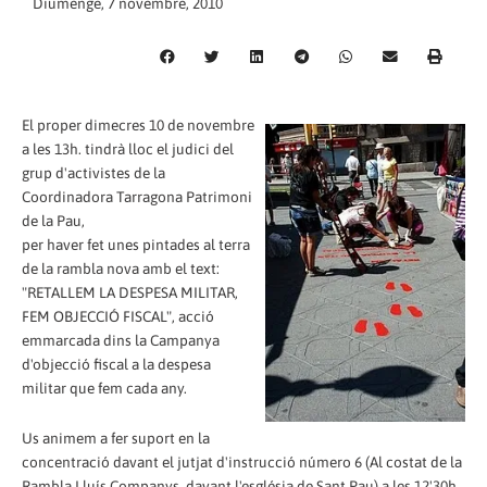
Diumenge, 7 novembre, 2010
El proper dimecres 10 de novembre
a les 13h. tindrà lloc el judici del
grup d'activistes de la
Coordinadora Tarragona Patrimoni
de la Pau,
per haver fet unes pintades al terra
de la rambla nova amb el text:
"RETALLEM LA DESPESA MILITAR,
FEM OBJECCIÓ FISCAL", acció
emmarcada dins la Campanya
d'objecció fiscal a la despesa
militar que fem cada any.
Us animem a fer suport en la
concentració davant el jutjat d'instrucció número 6 (Al costat de la
Rambla Lluís Companys, davant l'església de Sant Pau) a les 12'30h.