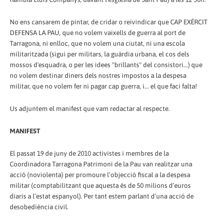
No ens cansarem de pintar, de cridar o reivindicar que CAP EXÈRCIT
DEFENSA LA PAU, que no volem vaixells de guerra al port de
Tarragona, ni enlloc, que no volem una ciutat, ni una escola
militaritzada (sigui per militars, la guàrdia urbana, el cos dels
mossos d'esquadra, o per les idees "brillants" del consistori...) que
no volem destinar diners dels nostres impostos a la despesa
militar, que no volem fer ni pagar cap guerra, i... el que faci falta!
Us adjuntem el manifest que vam redactar al respecte.
MANIFEST
El passat 19 de juny de 2010 activistes i membres de la
Coordinadora Tarragona Patrimoni de la Pau van realitzar una
acció (noviolenta) per promoure l’objecció fiscal a la despesa
militar (comptabilitzant que aquesta és de 50 milions d’euros
diaris a l’estat espanyol). Per tant estem parlant d’una acció de
desobediència civil.