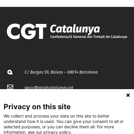
C/ Burgos 59, Baixos – 08014 Barcelona
spccc@
spcgtcatalunya.cat
935 120 481
Privacy on this site
We collect and process your data on this site to better
@CGTCatalunya
understand how it is used. You can give your consent to all or
selected purposes, or you can decline them all. For more
information, see our privacy policy.
cgtcatalunya