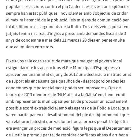
popular. Les accions contra el pla Caufec i les seves conseqüències
sempre han estat públiques i noviolentes amb l’objectiu de cridar
al màxim l’atenció de la població i els mitjans de comunicació per
tal de difondre els arguments de la lluita. Tres dels veïns que serem
jutjats tenim risc real d’ingrés a presó amb demandes fiscals de 3
anys de condemna a més dels 11 mesos i 20 dies en penes-multa
que acumulem entre tots.
Fixeu-vos si la cosa se surt de mare que malgrat el govern local
estigui darrere les acusacions el Ple Municipal d’Esplugues va
aprovar per unanimitat el juny de 2012 una declaració institucional
de suport als encausats que qualifica de «desproporcionades les
condemnes que potencialment poden ser imposades». Des de
febrer de 2013 membres de ‘Ni Muts ni a la Gàbia’ ens hem reunit
amb representants municipals per tal de proposar un acostament i
possible acord extrajudicial amb els agents de la Policia Local que
varen participar en el desallotjament del ple de l’Ajuntament i que
van elaborar l’atestat que va donar lloc al procés penal. L’objectiu
era avançar un procés de mediació, figura legal que el Departament
de Justícia promou per tal de resoldre conflictes abans d’arribar a