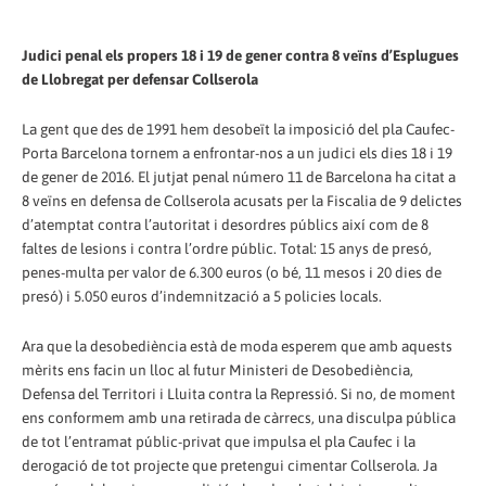
Judici penal els propers 18 i 19 de gener contra 8 veïns d’Esplugues
de Llobregat per defensar Collserola
La gent que des de 1991 hem desobeït la imposició del pla Caufec-
Porta Barcelona tornem a enfrontar-nos a un judici els dies 18 i 19
de gener de 2016. El jutjat penal número 11 de Barcelona ha citat a
8 veïns en defensa de Collserola acusats per la Fiscalia de 9 delictes
d’atemptat contra l’autoritat i desordres públics així com de 8
faltes de lesions i contra l’ordre públic. Total: 15 anys de presó,
penes-multa per valor de 6.300 euros (o bé, 11 mesos i 20 dies de
presó) i 5.050 euros d’indemnització a 5 policies locals.
Ara que la desobediència està de moda esperem que amb aquests
mèrits ens facin un lloc al futur Ministeri de Desobediència,
Defensa del Territori i Lluita contra la Repressió. Si no, de moment
ens conformem amb una retirada de càrrecs, una disculpa pública
de tot l’entramat públic-privat que impulsa el pla Caufec i la
derogació de tot projecte que pretengui cimentar Collserola. Ja