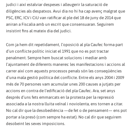
judici i així estalviar despeses i alleugerir la saturació de
diligències als despatxos. Avui dia no hi ha cap avenç malgrat que
PSC, ERC, ICV i CiU van ratificar al ple del 18 de juny de 2014 que
aniran a Fiscalia amb un escrit que consensuaran. Seguirem
insistint fins al mateix dia del judici.
Com ja hem dit repetidament, l’oposició al pla Caufec forma part
d’un conflicte polític iniciat el 1991 que no es pot tractar
penalment. Sempre hem buscat solucions i mediar amb
l’ajuntament de diferents maneres: les manifestacions i accions al
carrer així com aquests processos penals són les conseqüències
d’una mala gestió política del conflicte. Entre els anys 2004 i 2009
més de 70 persones vam acumular unes 200 causes a jutjats per
accions en contra de l’edificació del pla Caufec. Ara, set anys
després d’uns fets emmarcats en la protesta per la repressió
associada a la nostra lluita veïnal i noviolenta, ens tornen a citar.
No cal dir que la desobediència —de fet o de pensament— ens pot
portar a la presó (com sempre ha estat). No cal dir que seguirem
desobeint les seves imposicions.