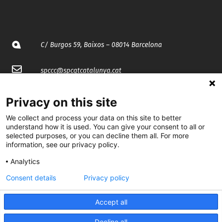
C/ Burgos 59, Baixos – 08014 Barcelona
spccc@
spcgtcatalunya.cat
935 120 481
Privacy on this site
We collect and process your data on this site to better
@CGTCatalunya
understand how it is used. You can give your consent to all or
selected purposes, or you can decline them all. For more
cgtcatalunya
information, see our privacy policy.
Analytics
CGTCatalunya
Consent details
Privacy policy
cgtcatalunya
Accept all
Decline all