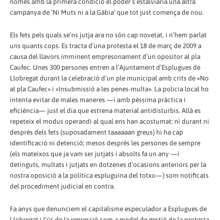
només amb la primera condició el poder s’estalviaria una altra
campanya de ‘Ni Muts ni a la Gàbia’ que tot just comença de nou.
Els fets pels quals se’ns jutja ara no són cap novetat, i n’hem parlat
uns quants cops. Es tracta d’una protesta el 18 de març de 2009 a
causa del llavors imminent empresonament d’un opositor al pla
Caufec. Unes 300 persones entren a l’Ajuntament d’Esplugues de
Llobregat durant la celebració d’un ple municipal amb crits de «No
al pla Caufec» i «Insubmissió a les penes-multa». La policia local ho
intenta evitar de males maneres —i amb pèssima pràctica i
eficiència— just el dia que estrena material antidisturbis. Allà es
repeteix el modus operandi al qual ens han acostumat: ni durant ni
després dels fets (suposadament taaaaaan greus) hi ha cap
identificació ni detenció; mesos després les persones de sempre
(els mateixos que ja vam ser jutjats i absolts fa un any —i
detinguts, multats i jutjats en dotzenes d’ocasions anteriors per la
nostra oposició a la política espluguina del totxo—) som notificats
del procediment judicial en contra.
Fa anys que denunciem el capitalisme especulador a Esplugues de
Llobregat i l’ús de la repressió com a model de gestió de la protesta