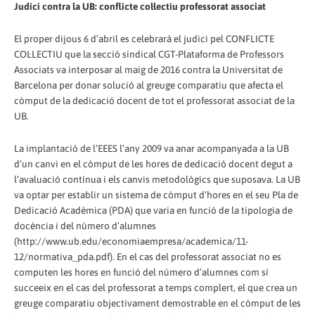
Judici contra la UB: conflicte col·lectiu professorat associat
El proper dijous 6 d’abril es celebrarà el judici pel CONFLICTE
COL·LECTIU que la secció sindical CGT-Plataforma de Professors
Associats va interposar al maig de 2016 contra la Universitat de
Barcelona per donar solució al greuge comparatiu que afecta el
còmput de la dedicació docent de tot el professorat associat de la
UB.
La implantació de l’EEES l’any 2009 va anar acompanyada a la UB
d’un canvi en el còmput de les hores de dedicació docent degut a
l’avaluació contínua i els canvis metodològics que suposava. La UB
va optar per establir un sistema de còmput d’hores en el seu Pla de
Dedicació Acadèmica (PDA) que varia en funció de la tipologia de
docència i del número d’alumnes
(http://www.ub.edu/economiaempresa/academica/11-
12/normativa_pda.pdf). En el cas del professorat associat no es
computen les hores en funció del número d’alumnes com sí
succeeix en el cas del professorat a temps complert, el que crea un
greuge comparatiu objectivament demostrable en el còmput de les