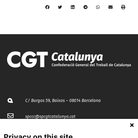
C/ Burgos 59, Baixos – 08014 Barcelona
spccc@
spcgtcatalunya.cat
935 120 481
Privacy on this site