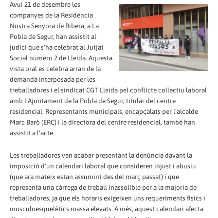
Avui 21 de desembre
les
companyes de la Residència
Nostra Senyora de Ribera, a La
Pobla de Segur, han assistit al
judici que s'ha celebrat al Jutjat
Social número 2 de Lleida. Aquesta
vista oral es celebra arran de la
demanda interposada per les
treballadores i el sindicat CGT Lleida pel conflicte col·lectiu laboral
amb l'Ajuntament de la Pobla de Segur, titular del centre
residencial. Representants municipals, encapçalats per l'alcalde
Marc Baró (ERC) i la directora del centre residencial, també han
assistit a l'acte.
Les treballadores van acabar presentant la denúncia davant la
imposició d'un calendari laboral que consideren injust i abusiu
(que ara mateix estan assumint des del març passat) i que
representa una càrrega de treball inassolible per a la majoria de
treballadores, ja que els horaris exigeixen uns requeriments físics i
musculoesquelètics massa elevats. A més, aquest calendari afecta