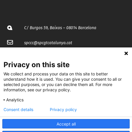
C/ Burgos 59, Baixos – 08014 Barcelona
spccc@
spcgtcatalunya.cat
935 120 481
Privacy on this site
We collect and process your data on this site to better
@CGTCatalunya
understand how it is used. You can give your consent to all or
selected purposes, or you can decline them all. For more
cgtcatalunya
information, see our privacy policy.
CGTCatalunya
Analytics
cgtcatalunya
Consent details
Privacy policy
Accept all