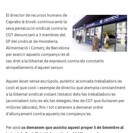
El director de recursos humans de
Caprabo & Eroski contínua amb la
seva persecució sindical contra la
CGT denunciant a 3 membres del
SP del sindicat de Hosteleria,
Alimentació i Comerç de Barcelona
per exercir aquests companys/es el
seu dret a la llibertat de expressió contra els constants
atropellaments d'aquest senyor.
Aquest ésser sense escrúpols, autèntic acomiada treballadors/es
costi el que costi i exemple de directiu que atempta constantment
a la llibertat sindical violant l'estatut dels/les treballadors/es
(acomiadant tots/es els/les delegats/des de CGT que lluitaven per
millores laborals), fins i tot s'atreveix a demanar ordre
d'allunyament contra aquests/es companys/es.
Per això
us demanem que assistiu aquest proper 5 de Setembre al