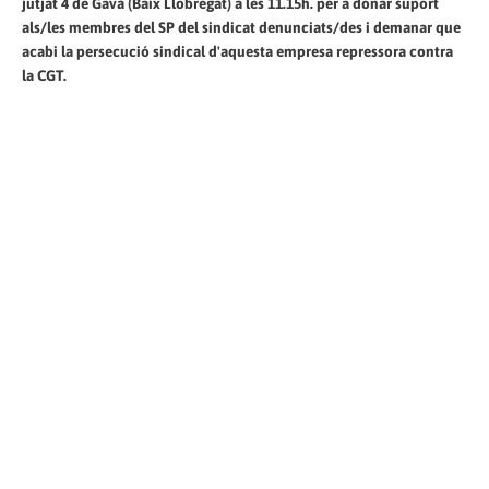
jutjat 4 de Gavà (Baix Llobregat) a les 11.15h. per a donar suport
als/les membres del SP del sindicat denunciats/des i demanar que
acabi la persecució sindical d'aquesta empresa repressora contra
la CGT.