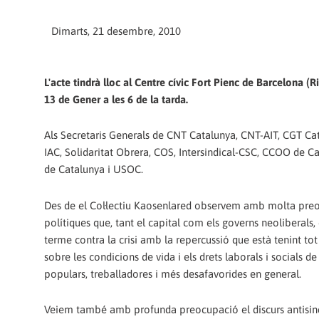
Dimarts, 21 desembre, 2010
L'acte tindrà lloc al Centre cívic Fort Pienc de Barcelona (R
13 de Gener a les 6 de la tarda.
Als Secretaris Generals de CNT Catalunya, CNT-AIT, CGT Cat
IAC, Solidaritat Obrera, COS, Intersindical-CSC, CCOO de C
de Catalunya i USOC.
Des de el Col·lectiu Kaosenlared observem amb molta pre
polítiques que, tant el capital com els governs neoliberals,
terme contra la crisi amb la repercussió que està tenint to
sobre les condicions de vida i els drets laborals i socials de
populars, treballadores i més desafavorides en general.
Veiem també amb profunda preocupació el discurs antisind