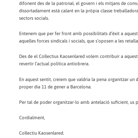
difonent des de la patronal, el govern i els mitjans de com
dissortadament està calant en la pròpia classe treballadora
sectors socials.
Entenem que per fer front amb possibilitats d’èxit a aquest
aquelles forces sindicals i socials, que s’oposen a les retall
Des de el Col·lectius Kaosenlared volem contribuir a aques
revertir l’actual política antiobrera.
En aquest sentit, creiem que valdria la pena organitzar un de
proper dia 11 de gener a Barcelona.
Per tal de poder organitzar-lo amb antelació suficient, us 
Cordialment,
Col·lectiu Kaosenlared.