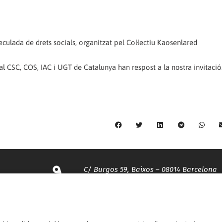
eculada de drets socials, organitzat pel Col·lectiu Kaosenlared
l CSC, COS, IAC i UGT de Catalunya han respost a la nostra invitació
C/ Burgos 59, Baixos – 08014 Barcelona
spccc@
spcgtcatalunya.cat