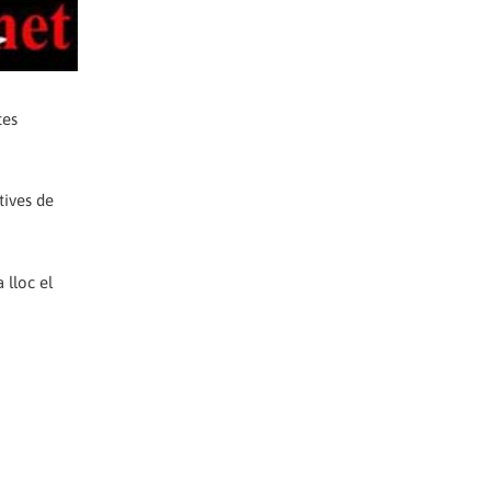
tes
tives de
 lloc el