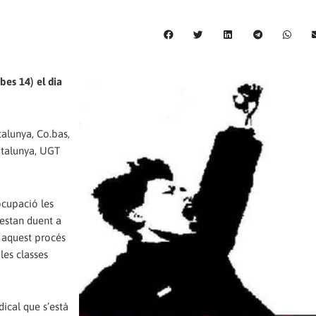
ibes 14) el dia
alunya, Co.bas,
atalunya, UGT
ocupació les
 estan duent a
t aquest procés
 les classes
ical que s’està