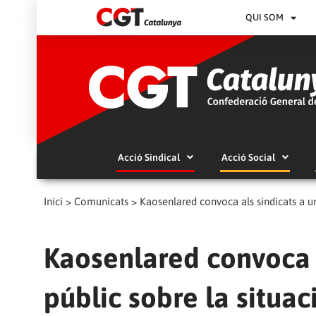
QUI SOM
Acció Sindical
Acció Social
Inici
>
Comunicats
>
Kaosenlared convoca als sindicats a u
Kaosenlared convoca a
públic sobre la situa