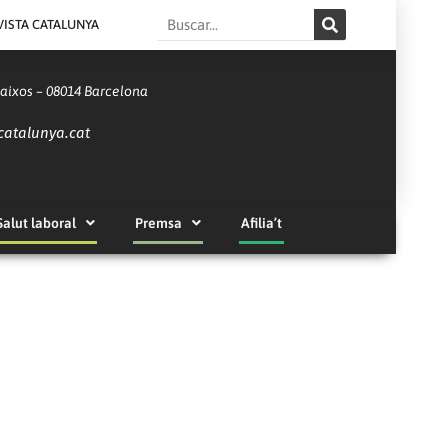
Search
VISTA CATALUNYA
Baixos – 08014 Barcelona
catalunya.cat
Salut laboral
Premsa
Afilia’t