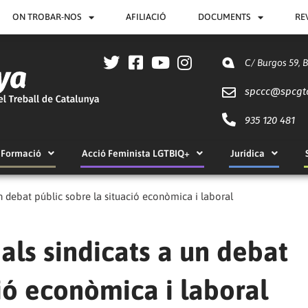
ON TROBAR-NOS
AFILIACIÓ
DOCUMENTS
RE
C/ Burgos 59, 
spccc@
spcgt
935 120 481
Formació
Acció Feminista LGTBIQ+
Jurídica
n debat públic sobre la situació econòmica i laboral
ls sindicats a un debat
ció econòmica i laboral