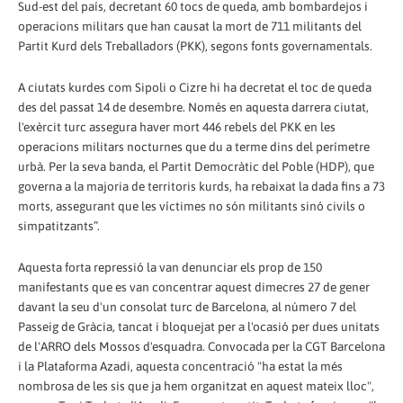
Sud-est del país, decretant 60 tocs de queda, amb bombardejos i
operacions militars que han causat la mort de 711 militants del
Partit Kurd dels Treballadors (PKK), segons fonts governamentals.
A ciutats kurdes com Sipoli o Cizre hi ha decretat el toc de queda
des del passat 14 de desembre. Només en aquesta darrera ciutat,
l'exèrcit turc assegura haver mort 446 rebels del PKK en les
operacions militars nocturnes que du a terme dins del perímetre
urbà. Per la seva banda, el Partit Democràtic del Poble (HDP), que
governa a la majoria de territoris kurds, ha rebaixat la dada fins a 73
morts, assegurant que les víctimes no són militants sinó civils o
simpatitzants”.
Aquesta forta repressió la van denunciar els prop de 150
manifestants que es van concentrar aquest dimecres 27 de gener
davant la seu d'un consolat turc de Barcelona, al número 7 del
Passeig de Gràcia, tancat i bloquejat per a l'ocasió per dues unitats
de l'ARRO dels Mossos d'esquadra. Convocada per la CGT Barcelona
i la Plataforma Azadi, aquesta concentració "ha estat la més
nombrosa de les sis que ja hem organitzat en aquest mateix lloc",