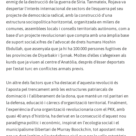
enmig de la destrucció de la guerra de Síria. Tanmateix, Rojava va
despertar l'interès internacional de sectors de l'esquerra pel seu
projecte de democràcia radical, amb la construcció d'una
estructura sociopolítica horitzontal, organitzada en milers de
comunes, assemblees locals i consells territorials autònoms, com a
base d’un projecte revolucionari que compta amb una àmplia base
de suport social.xifres de l'advocat de drets humans Hoshin
Ebdullah, que assenyala que ja hi ha 100.000 persones fugitives de
les províncies de Diyarbakir i Şırnak. Moltes d'elles s'afegeixen als
kurds que ja viuen al centre d'Anatòlia, després d'ésser deportats
per l'estat turc en conflictes armats previs.
Un altre dels factors que s'ha destacat d'aquesta revolució és
l'aposta pel trencament amb les estructures patriarcals de
dominació i l'alliberament de la dona, que manté un rol paritari en
la defensa, educació i càrrecs d'organització territorial. Finalment,
l’experiència d’una organització revolucionaria com el PKK, amb
quasi 40 anys d’història, ha derivat en la consecució d'aquest nou
paradigma polític i econòmic, inspirat en l’ecologia social i el
municipalisme llibertari de Murray Boockchin, tot apostant més
per un dret legítim a l'autodefensa civil que per la vella estratègia