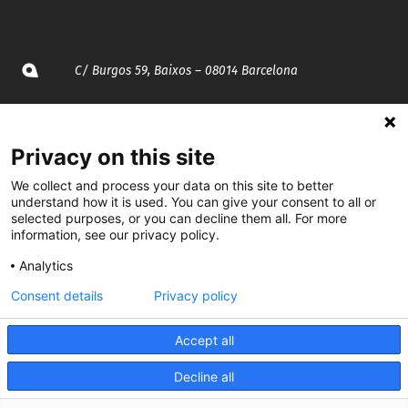
C/ Burgos 59, Baixos – 08014 Barcelona
spccc@
spcgtcatalunya.cat
Privacy on this site
935 120 481
We collect and process your data on this site to better
understand how it is used. You can give your consent to all or
@CGTCatalunya
selected purposes, or you can decline them all. For more
information, see our privacy policy.
cgtcatalunya
Analytics
CGTCatalunya
Consent details
Privacy policy
cgtcatalunya
Accept all
Decline all
Desenvolupat per