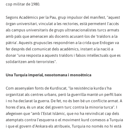
cop militar de 1980.
Segons Acadèmics per la Pau, grup impulsor del manifest, "aquest
òrgan universitari, vinculat a les rectories, està permetent l'accés
als campus universitaris de grups ultranacionalistes turcs armats
amb pals que amenacen als docents acusant-los de 'traïdors a la
pàtria'. Aquests grupuscles respondrien a la crida que Erdogan va
fer després del comunicat dels acadèmics, instant a la nació a
donar "una resposta a aquests traïdors i falsos intel·lectuals que es
solidaritzen amb terroristes".
Una Turquia imperial, neootomana i monoètnica
Com assenyalen fonts de Kurdiscat, "la resistència kurda s'ha
organitzat als centres urbans, però la guerrilla manté un perfil baix
i no ha declarat la guerra. De fet, no és ben bé un conflicte armat. A
hores d'ara, és un atac del govern turc contra la minoria turca". I
afegeixen que "amb l’Estat Islàmic, que no ha reivindicat cap dels
atemptats contra l’esquerra o el moviment kurd comesos a Turquia
i que el govern d’Ankara els atribueix, Turquia no només no hi està