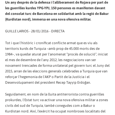
Un any després de la defensa i l'alliberament de Rojava per part de
les guerrilles kurdes YPG-YPJ, 150 persones es manifesten davant
del consolat turc de Barcelona en solidaritat amb la regió de Bakur
(Kurdistan nord), immersa en una nova ofensiva militar.
GUILLE LARIOS - 28/01/2016 - DIRECTA
Tot i que l'històric i cronificat conflicte armat que es viu als
territoris kurds de Turquia –amb prop de 45.000 morts des de
1984–, va quedar aturat per l'anomenat “procés de solució”, iniciat
el mes de desembre de l'any 2012, les negociacions van ser
novament trencades de forma unilateral pel govern turc el Juny del
2015, arran de les eleccions generals celebrades a Turquia que van
reforçar l'hegemonia de l'AKP o Partit de la Justícia i el
Desenvolupament del president Recep Tayyip Erdoğan.
Seguidament, en nom de la lluita antiterrorista contra guerrilles
prokurdes, l'Estat turc va activar una nova ofensiva militar a zones
civils del sud de Turquía, també conegudes com a Bakur o
Kurdistan nord. Així, l'exèrcit ha ocupat nombroses localitats del