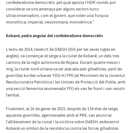
confederalisme democràtic pel qual aposta l'HDP, només pot
considerar-se una amenaça per alguns sectors turcs
ultraconservadors, com el govern, que volen una Turquia
monolítica, imperial, neootomana, monoètnica.”
Kobanê, pedra angular del confederalisme democràtic
L’estiu de 2014, l'exèrcit de DAESH (ISIS per les seves sigles en
anglès), va començar el setge a la ciutat de Kobanê, un dels tres
cantons de la regió autònoma de Rojava. Durant quatre mesos i
mig, la ciutat nord-siriana va ser atacada pels gihadistes, però les
guerrilles kurdes urbanes YDG-H/YPG (el Moviment de la Joventut
Revolucionària Patriòtica i les Unitats de Protecció del Poble, amb
una secció femenina anomenada YPJ) els van fer front i van resistir
l'embat.
Finalment, el 26 de gener de 2015, després de 134 dies de setge,
aquestes guerrilles, agermanades amb el PKK, van anunciar
l'alliberament de la ciutat i la victòria sobre DAESH, esdevenint
Kobanê un símbol de la resistència contra les forces gihadistes