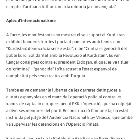
el repte d’arribar a tothom, no a la minoria ja convençuda”.
Aplec d'internacionalisme
A l'acte, les manifestants van mostrat el seu suport al Kurdistan,
exhibint banderes kurdes i portant pancartes amb lemes com
“Kurdistan: democràcia sense estat”, o bé "Contra el genocidi del
poble kurd. Solidaritat amb la Revolució al Kurdistan". Es van
llançar consignes contra el president Erdogan, al qual es va titllar
de "criminal" i "genocida" i s'ha acusat a l'estat espanyol de
complicitat pels seus tractes amb Turquia.
També es va demanar la llibertat de les darreres detingudes a
ciutats espanyoles en el marc de l'operació policial contra les
xarxes de captació europees per al PKK. L'operació, que ha colpejat
a diverses membres del partit Reconstrucció Comunista, ha estat
instruïda pel jutge de l'Audiència Nacional Eloy Velasco, que també
va supervisar les detencions en l'Operació Piñata.
Finalment, per part de la Plataforma Azadi es van llegir diversos