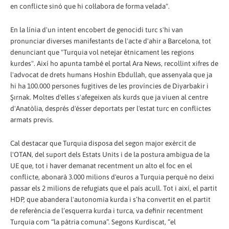
en conflicte sinó que hi col·labora de forma velada".
En la línia d'un intent encobert de genocidi turc s'hi van
pronunciar diverses manifestants de l'acte d'ahir a Barcelona, tot
denunciant que "Turquia vol netejar ètnicament les regions
kurdes". Així ho apunta també el portal Ara News, recollint xifres de
l'advocat de drets humans Hoshin Ebdullah, que assenyala que ja
hi ha 100.000 persones fugitives de les províncies de Diyarbakir i
Şırnak. Moltes d'elles s'afegeixen als kurds que ja viuen al centre
d'Anatòlia, després d'ésser deportats per l'estat turc en conflictes
armats previs.
Cal destacar que Turquia disposa del segon major exèrcit de
l'OTAN, del suport dels Estats Units i de la postura ambigua de la
UE que, tot i haver demanat recentment un alto el foc en el
conflicte, abonarà 3.000 milions d'euros a Turquia perquè no deixi
passar els 2 milions de refugiats que el país acull. Tot i així, el partit
HDP, que abandera l'autonomia kurda i s’ha convertit en el partit
de referència de l’esquerra kurda i turca, va definir recentment
Turquia com “la pàtria comuna”. Segons Kurdiscat, “el