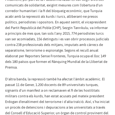
comunicats de solidaritat, exigint mesures com l'obertura d'un
corredor humanitari i la fi del bloqueig econòmic, que Turquia
acabi amb la repressió als kurds i turcs, alliberant-ne presos
polítics, periodistes i opositors. En aquest sentit, el vicepresident
del Partit Republicà del Poble (CHP), Sezgin Tanrıkulu, va informar
a principis de mes que, tan sols l'any 2015, 774 periodistes turcs
van ser acomiadats, 156 detinguts i es van obrir processos judicials
contra 238 professionals dels mitjans, imputats amb càrrecs de
separatisme, terrorisme o espionatge. Segons el recull anual
elaborat per Reporters Sense Fronteres, Turquia ocupa el lloc 149
dels 180 països que formen el Rànquing Mundial de la Llibertat de
Premsa.
D'altra banda, la repressió també ha afectat l'àmbit acadèmic. El
passat 11 de Gener, 1.200 docents de 89 universitats turques,
signants d'un manifest a on reclamaven el fi de les hostilitats
militars contra els kurds, han estat acusats pel mateix president
Erdogan d'enaltiment del terrorisme i d'alta traïció. Així, s'ha iniciat
un procés de detencions i depuracions a les universitats a través
del Consell d'Educació Superior, un òrgan de control provinent del