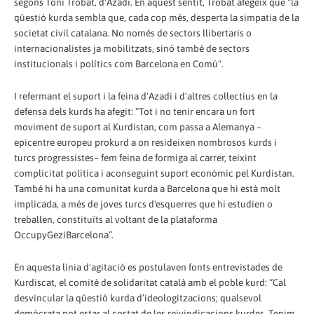
segons Toni Trobat, d'Azadi. En aquest sentit, Trobat afegeix que "la
qüestió kurda sembla que, cada cop més, desperta la simpatia de la
societat civil catalana. No només de sectors llibertaris o
internacionalistes ja mobilitzats, sinó també de sectors
institucionals i polítics com Barcelona en Comú".
I refermant el suport i la feina d'Azadi i d'altres col·lectius en la
defensa dels kurds ha afegit: “Tot i no tenir encara un fort
moviment de suport al Kurdistan, com passa a Alemanya –
epicentre europeu prokurd a on resideixen nombrosos kurds i
turcs progressistes– fem feina de formiga al carrer, teixint
complicitat política i aconseguint suport econòmic pel Kurdistan.
També hi ha una comunitat kurda a Barcelona que hi està molt
implicada, a més de joves turcs d'esquerres que hi estudien o
treballen, constituïts al voltant de la plataforma
OccupyGeziBarcelona”.
En aquesta línia d'agitació es postulaven fonts entrevistades de
Kurdiscat, el comitè de solidaritat català amb el poble kurd: “Cal
desvincular la qüestió kurda d’ideologitzacions; qualsevol
demòcrata pot estar al costat de les reivindicacions kurdes. Tenim