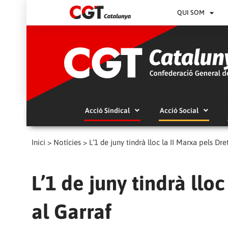
QUI SOM
Acció Sindical
Acció Social
Inici
>
Notícies
>
L’1 de juny tindrà lloc la II Marxa pels Dre
L’1 de juny tindrà lloc
al Garraf