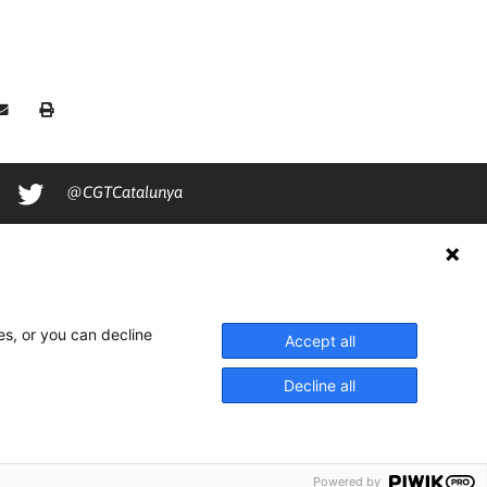
@CGTCatalunya
cgtcatalunya
CGTCatalunya
cgtcatalunya
es, or you can decline
Accept all
Decline all
Powered by