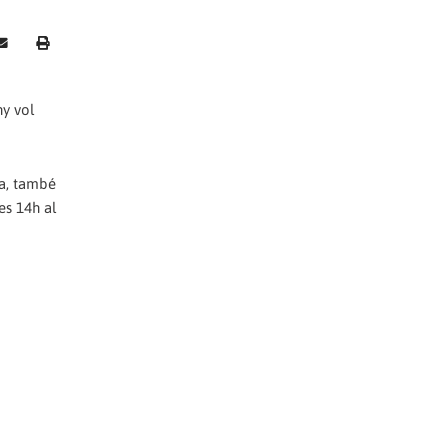
ny vol
la, també
es 14h al