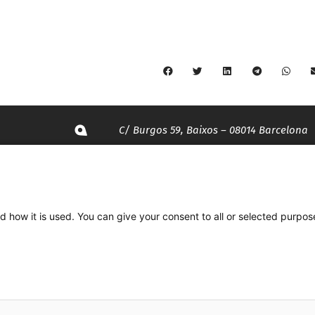
C/ Burgos 59, Baixos – 08014 Barcelona
spccc@
spcgtcatalunya.cat
935 120 481
d how it is used. You can give your consent to all or selected purpos
Desenvolupat per