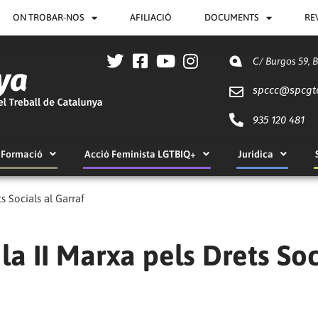
ON TROBAR-NOS
AFILIACIÓ
DOCUMENTS
RE
C/ Burgos 59, 
spccc@
spcgt
935 120 481
Formació
Acció Feminista LGTBIQ+
Jurídica
ts Socials al Garraf
 la II Marxa pels Drets Soc