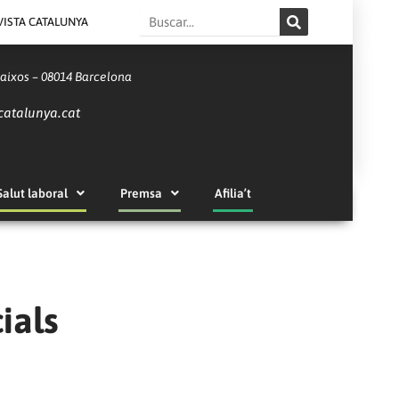
Search
VISTA CATALUNYA
Baixos – 08014 Barcelona
catalunya.cat
Salut laboral
Premsa
Afilia’t
ials