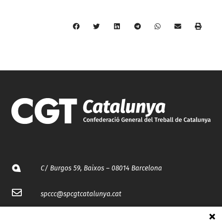
C/ Burgos 59, Baixos – 08014 Barcelona
spccc@
spcgtcatalunya.cat
935 120 481