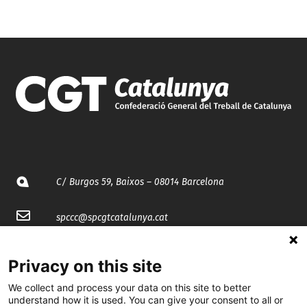
C/ Burgos 59, Baixos – 08014 Barcelona
spccc@
spcgtcatalunya.cat
935 120 481
Privacy on this site
We collect and process your data on this site to better
@CGTCatalunya
understand how it is used. You can give your consent to all or