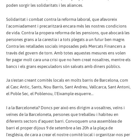
poden sorgir les solidaritats i les aliances.
Solidaritat i combat contra la reforma laboral, que afavoreix
l'acomiadament i precaritzarà encara més les nostres condicions
de vida. Contra la propera reforma de les pensions, que abocarà les
persones grans a la carestia i a tots plegats a un futur ben magre.
Contra les retallades socials imposades pels Mercats Financers a
través del govern de torn. Amb totes aquestes mesures ens volen
fer pagar molt cara una crisi que no hem creat nosaltres, mentre els
bancs i els grans especuladors són salvats amb diners públics.
Ja s'estan creant comitès locals en molts barris de Barcelona, com
al Casc Antic, Sants, Nou Barris, Sant Andreu, Vallcarca, Sant Antoni,
el Poble Sec, el Poblenou, l'Eixample esquerre...
I a la Barceloneta? Doncs per això ens dirigim a vosaltres, veïns i
veïnes de la Barceloneta, persones que treballeu i habiteu en
diferents sectors d'aquest barri. Convoquem una assemblea de
barri el proper dijous 9 de setembre a les 20h a la plaça de
l'església, de cara a crear el nostre comitè local i organitzar-nos per