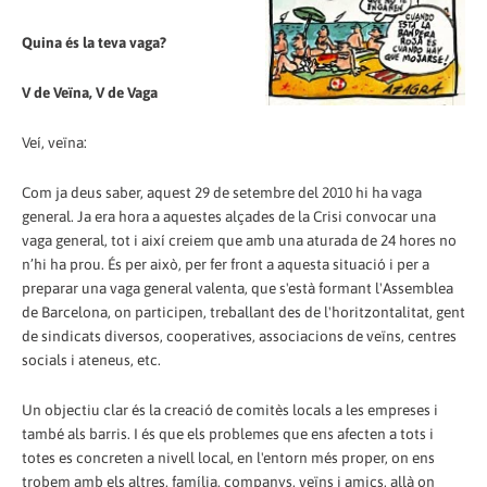
Quina és la teva vaga?
V de Veïna, V de Vaga
Veí, veïna:
Com ja deus saber, aquest 29 de setembre del 2010 hi ha vaga
general. Ja era hora a aquestes alçades de la Crisi convocar una
vaga general, tot i així creiem que amb una aturada de 24 hores no
n’hi ha prou. És per això, per fer front a aquesta situació i per a
preparar una vaga general valenta, que s'està formant l'Assemblea
de Barcelona, on participen, treballant des de l'horitzontalitat, gent
de sindicats diversos, cooperatives, associacions de veïns, centres
socials i ateneus, etc.
Un objectiu clar és la creació de comitès locals a les empreses i
també als barris. I és que els problemes que ens afecten a tots i
totes es concreten a nivell local, en l'entorn més proper, on ens
trobem amb els altres, família, companys, veïns i amics, allà on