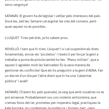
teniu vergonya!
SATANÀS: El govern ha de legislar i vetllar pels interessos del país.
Dura lex, sed lex. Sempre cal esgotar les vies del consens, però
quan aquest no és possible...
LLUQUET: Tireu pel dret, ja ho sabem prou.
ROVELLÓ: I tant que hi tiren, Lluquet! I si cal suspendre els drets
fonamentals, enviar els "picoletos" i l'exèrcit per forçar la gent a
treballar a punta de pistola també ho fan. "Manu militari", que a
aquest li agraden molt les llatinades! És la seva manera de
gestionar els conflictes! Que els ho preguntin a la gent d'AENA. Fan
un decret d'un dia per l'altre dient que hi ha una "calamitat
pública" i avall!
SATANÀS: (Traient foc pels queixals) Ja veig que amb vosaltres no es
pot enraonar. Probablement sou uns violents antisistema, que
cremeu fotos del rei, prometeu per imperatiu legal, practiqueu la
kale borroka, no condemneu la violència, i formeu part --sens