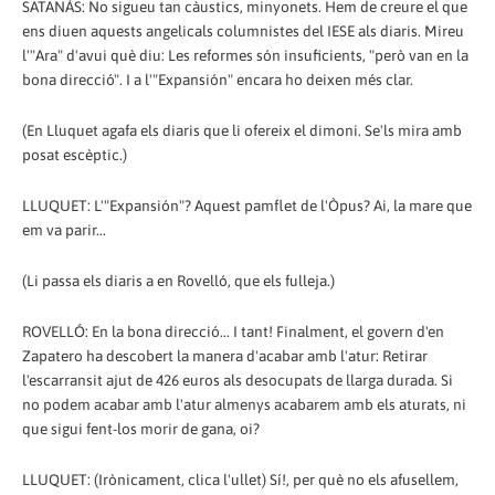
SATANÀS: No sigueu tan càustics, minyonets. Hem de creure el que
ens diuen aquests angelicals columnistes del IESE als diaris. Mireu
l'"Ara" d'avui què diu: Les reformes són insuficients, "però van en la
bona direcció". I a l'"Expansión" encara ho deixen més clar.
(En Lluquet agafa els diaris que li ofereix el dimoni. Se'ls mira amb
posat escèptic.)
LLUQUET: L'"Expansión"? Aquest pamflet de l'Òpus? Ai, la mare que
em va parir...
(Li passa els diaris a en Rovelló, que els fulleja.)
ROVELLÓ: En la bona direcció... I tant! Finalment, el govern d'en
Zapatero ha descobert la manera d'acabar amb l'atur: Retirar
l'escarransit ajut de 426 euros als desocupats de llarga durada. Si
no podem acabar amb l'atur almenys acabarem amb els aturats, ni
que sigui fent-los morir de gana, oi?
LLUQUET: (Irònicament, clica l'ullet) Sí!, per què no els afusellem,