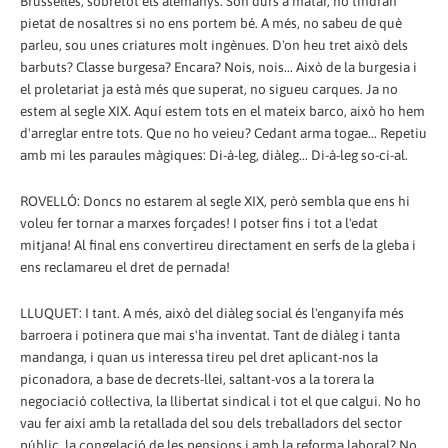
Brussel·les, sobretot els alemanys. Són durs a matar, no tindran
pietat de nosaltres si no ens portem bé. A més, no sabeu de què
parleu, sou unes criatures molt ingènues. D'on heu tret això dels
barbuts? Classe burgesa? Encara? Nois, nois... Això de la burgesia i
el proletariat ja està més que superat, no sigueu carques. Ja no
estem al segle XIX. Aquí estem tots en el mateix barco, això ho hem
d'arreglar entre tots. Que no ho veieu? Cedant arma togae... Repetiu
amb mi les paraules màgiques: Di-à-leg, diàleg... Di-à-leg so-ci-al.
ROVELLÓ: Doncs no estarem al segle XIX, però sembla que ens hi
voleu fer tornar a marxes forçades! I potser fins i tot a l'edat
mitjana! Al final ens convertireu directament en serfs de la gleba i
ens reclamareu el dret de pernada!
LLUQUET: I tant. A més, això del diàleg social és l'enganyifa més
barroera i potinera que mai s'ha inventat. Tant de diàleg i tanta
mandanga, i quan us interessa tireu pel dret aplicant-nos la
piconadora, a base de decrets-llei, saltant-vos a la torera la
negociació col·lectiva, la llibertat sindical i tot el que calgui. No ho
vau fer així amb la retallada del sou dels treballadors del sector
públic, la congelació de les pensions i amb la reforma laboral? No