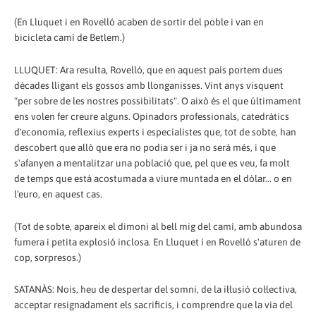
(En Lluquet i en Rovelló acaben de sortir del poble i van en
bicicleta camí de Betlem.)
LLUQUET: Ara resulta, Rovelló, que en aquest país portem dues
dècades lligant els gossos amb llonganisses. Vint anys visquent
"per sobre de les nostres possibilitats". O això és el que últimament
ens volen fer creure alguns. Opinadors professionals, catedràtics
d'economia, reflexius experts i especialistes que, tot de sobte, han
descobert que allò que era no podia ser i ja no serà més, i que
s'afanyen a mentalitzar una població que, pel que es veu, fa molt
de temps que està acostumada a viure muntada en el dòlar... o en
l'euro, en aquest cas.
(Tot de sobte, apareix el dimoni al bell mig del camí, amb abundosa
fumera i petita explosió inclosa. En Lluquet i en Rovelló s'aturen de
cop, sorpresos.)
SATANÀS: Nois, heu de despertar del somni, de la il·lusió col·lectiva,
acceptar resignadament els sacrificis, i comprendre que la via del