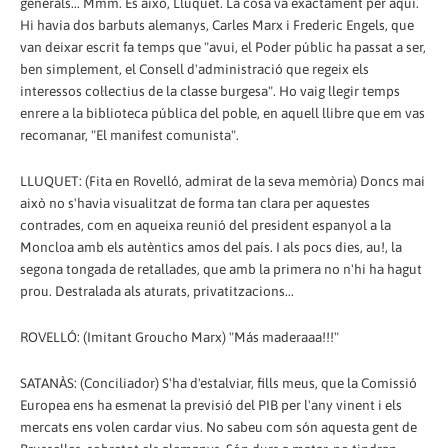
generals... Mmm. És això, Lluquet. La cosa va exactament per aquí.
Hi havia dos barbuts alemanys, Carles Marx i Frederic Engels, que
van deixar escrit fa temps que "avui, el Poder públic ha passat a ser,
ben simplement, el Consell d'administració que regeix els
interessos col·lectius de la classe burgesa". Ho vaig llegir temps
enrere a la biblioteca pública del poble, en aquell llibre que em vas
recomanar, "El manifest comunista".
LLUQUET: (Fita en Rovelló, admirat de la seva memòria) Doncs mai
això no s'havia visualitzat de forma tan clara per aquestes
contrades, com en aqueixa reunió del president espanyol a la
Moncloa amb els autèntics amos del país. I als pocs dies, au!, la
segona tongada de retallades, que amb la primera no n'hi ha hagut
prou. Destralada als aturats, privatitzacions...
ROVELLÓ: (Imitant Groucho Marx) "Más maderaaa!!!"
SATANÀS: (Conciliador) S'ha d'estalviar, fills meus, que la Comissió
Europea ens ha esmenat la previsió del PIB per l'any vinent i els
mercats ens volen cardar vius. No sabeu com són aquesta gent de