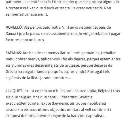
patiment i la penitència és l'únic sender que ens portarà algun dia
a tornar a créixer, que d'això es tracta, i a crear ocupació. Non
semper Saturnalia erunt.
ROVELLÓ: Ves per on, Saturnàlia. Vint anys visquent al país de
Xauxa i jo a la parra, sense assabentar-me. Jo vinga treballar i pagar
factures com un burro...
SATANÀS: Ara heu de ser menys llatins i més germànics, treballar
més i cobrar menys, aplicar-vos i fer els deures, perquè estem entre
els alumnes més desavantajats de la classe, perquè després de
Grècia ha caigut Irlanda, perquè després vindrà Portugal i els
següents de la llista ja som nosaltres...
LLUQUET: Ja. I si encara no n'hi ha prou cauran Itàlia, Bèlgica i tots
els que calguin, fins que captiu i desarmat l'exèrcit
exsocialdemòcrata i expostkeynesià, les tropes neoliberals
assoleixin els seus últims objectius militars al vell continent i
s'imposi definitivament el regne de la barbàrie capitalista.