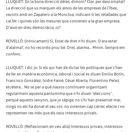
LLUQUET: En la bona direcció dèies, dimoni? Clar, per descomptat!
La direcció que us marquen els amos de les empreses de l'Íbex,
reunits amb en Zapatero a la Moncloa, indicant-li les retallades que
cal fer i quines són les mesures que convenen a la gran empresa.
D'això en dieu democràcia, oi?
ROVELLÓ: (Irònicament) Sí, Estat de dret n'hi diuen. O era estat
d'alarma?, no ho recordo prou bé. Dret, alarma... Mmm. Sempre em
confonc.
LLUQUET: I dic jo: Si els qui han de dictar les polítiques que s'han
de fer en matèria econòmica, laboral i social es diuen Emilio Botín,
Francisco González, Isidre Fainé, César Alierta, Florentino Peŕez,
etcètera... No se per a què nassos continuem organitzant
regularment aquesta pantomima que n'hi diuen "eleccions",
perquè aquests senyors, que jo sàpiga, no s'hi han presentat mai,
ningú no els ha donat el seu vot, no ostenten cap càrrec electe i no
representen res més que els seus interessos privats.
ROVELLÓ: (Reflexionant en veu alta) Interessos privats, interessos