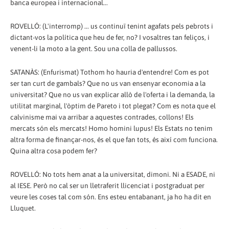
banca europea i internacional...
ROVELLÓ: (L'interromp) ... us continuï tenint agafats pels pebrots i
dictant-vos la política que heu de fer, no? I vosaltres tan feliços, i
venent-li la moto a la gent. Sou una colla de pallussos.
SATANÀS: (Enfurismat) Tothom ho hauria d'entendre! Com es pot
ser tan curt de gambals? Que no us van ensenyar economia a la
universitat? Que no us van explicar allò de l'oferta i la demanda, la
utilitat marginal, l'òptim de Pareto i tot plegat? Com es nota que el
calvinisme mai va arribar a aquestes contrades, collons! Els
mercats són els mercats! Homo homini lupus! Els Estats no tenim
altra forma de finançar-nos, és el que fan tots, és així com funciona.
Quina altra cosa podem fer?
ROVELLÓ: No tots hem anat a la universitat, dimoni. Ni a ESADE, ni
al IESE. Però no cal ser un lletraferit llicenciat i postgraduat per
veure les coses tal com són. Ens esteu entabanant, ja ho ha dit en
Lluquet.