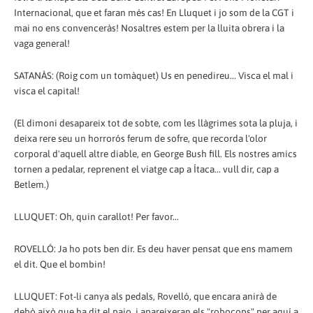
Internacional, que et faran més cas! En Lluquet i jo som de la CGT i
mai no ens convenceràs! Nosaltres estem per la lluita obrera i la
vaga general!
SATANÀS: (Roig com un tomàquet) Us en penedireu... Visca el mal i
visca el capital!
(El dimoni desapareix tot de sobte, com les llàgrimes sota la pluja, i
deixa rere seu un horrorós ferum de sofre, que recorda l'olor
corporal d'aquell altre diable, en George Bush fill. Els nostres amics
tornen a pedalar, reprenent el viatge cap a Ítaca... vull dir, cap a
Betlem.)
LLUQUET: Oh, quin carallot! Per favor...
ROVELLÓ: Ja ho pots ben dir. Es deu haver pensat que ens mamem
el dit. Que el bombin!
LLUQUET: Fot-li canya als pedals, Rovelló, que encara anirà de
debò això que ha dit el paio, i apareixeran els "robocops" per aquí a