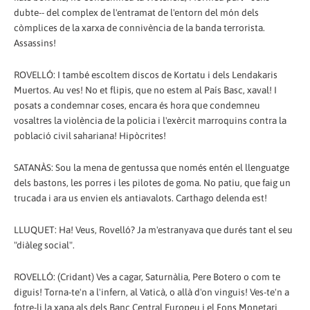
dubte-- del complex de l'entramat de l'entorn del món dels
còmplices de la xarxa de connivència de la banda terrorista.
Assassins!
ROVELLÓ: I també escoltem discos de Kortatu i dels Lendakaris
Muertos. Au ves! No et flipis, que no estem al País Basc, xaval! I
posats a condemnar coses, encara és hora que condemneu
vosaltres la violència de la policia i l'exèrcit marroquins contra la
població civil sahariana! Hipòcrites!
SATANÀS: Sou la mena de gentussa que només entén el llenguatge
dels bastons, les porres i les pilotes de goma. No patiu, que faig un
trucada i ara us envien els antiavalots. Carthago delenda est!
LLUQUET: Ha! Veus, Rovelló? Ja m'estranyava que durés tant el seu
"diàleg social".
ROVELLÓ: (Cridant) Ves a cagar, Saturnàlia, Pere Botero o com te
diguis! Torna-te'n a l'infern, al Vaticà, o allà d'on vinguis! Ves-te'n a
fotre-li la xapa als dels Banc Central Europeu i el Fons Monetari