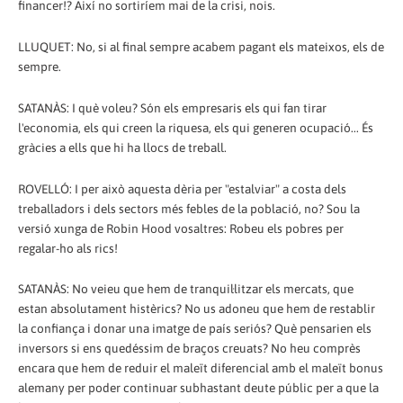
financer!? Així no sortiríem mai de la crisi, nois.
LLUQUET: No, si al final sempre acabem pagant els mateixos, els de
sempre.
SATANÀS: I què voleu? Són els empresaris els qui fan tirar
l'economia, els qui creen la riquesa, els qui generen ocupació... És
gràcies a ells que hi ha llocs de treball.
ROVELLÓ: I per això aquesta dèria per "estalviar" a costa dels
treballadors i dels sectors més febles de la població, no? Sou la
versió xunga de Robin Hood vosaltres: Robeu els pobres per
regalar-ho als rics!
SATANÀS: No veieu que hem de tranquil·litzar els mercats, que
estan absolutament histèrics? No us adoneu que hem de restablir
la confiança i donar una imatge de país seriós? Què pensarien els
inversors si ens quedéssim de braços creuats? No heu comprès
encara que hem de reduir el maleït diferencial amb el maleït bonus
alemany per poder continuar subhastant deute públic per a que la