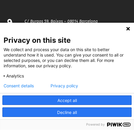
C/ Burgos 59, Baixos – 08014 Barcelona
spccc@
spcgtcatalunya.cat
Privacy on this site
We collect and process your data on this site to better
935 120 481
understand how it is used. You can give your consent to all or
selected purposes, or you can decline them all. For more
information, see our privacy policy.
@CGTCatalunya
Analytics
cgtcatalunya
Consent details
Privacy policy
CGTCatalunya
Accept all
cgtcatalunya
Decline all
Powered by
Desenvolupat per