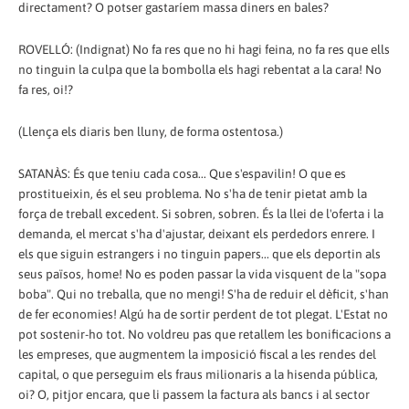
directament? O potser gastaríem massa diners en bales?
ROVELLÓ: (Indignat) No fa res que no hi hagi feina, no fa res que ells
no tinguin la culpa que la bombolla els hagi rebentat a la cara! No
fa res, oi!?
(Llença els diaris ben lluny, de forma ostentosa.)
SATANÀS: És que teniu cada cosa... Que s'espavilin! O que es
prostitueixin, és el seu problema. No s'ha de tenir pietat amb la
força de treball excedent. Si sobren, sobren. És la llei de l'oferta i la
demanda, el mercat s'ha d'ajustar, deixant els perdedors enrere. I
els que siguin estrangers i no tinguin papers... que els deportin als
seus països, home! No es poden passar la vida visquent de la "sopa
boba". Qui no treballa, que no mengi! S'ha de reduir el dèficit, s'han
de fer economies! Algú ha de sortir perdent de tot plegat. L'Estat no
pot sostenir-ho tot. No voldreu pas que retallem les bonificacions a
les empreses, que augmentem la imposició fiscal a les rendes del
capital, o que perseguim els fraus milionaris a la hisenda pública,
oi? O, pitjor encara, que li passem la factura als bancs i al sector