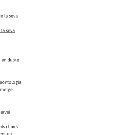
 la seva
 en dubte
 Deontologia
x metge,
servei
ls clínics
fent un