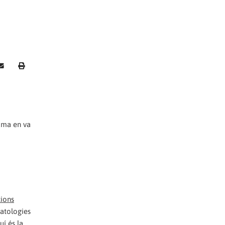
ama en va
cions
patologies
uí és la