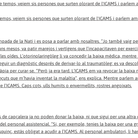
 temps, veiem sis persones que surten plorant de l'ICAMS i parlem a
pada de la Nati i es posa a parlar amb nosaltres. “Jo també vaig pe
 uns mesos, va patir marejos i vertígens que l’incapacitaven per exerci
les oïdes. L’otorinolaringòleg li va concedir la baixa mèdica, mentre 
guir un diagnòstic després de derivar-lo al traumatòleg: es va desco
àpia per curar-se. “Però ja era tard. L’ICAMS em va revocar la baixa m
nçuts que m’havia inventat la malaltia”, ens explica. Mentre parlem
e l’ICAMS. Caps cots, ulls humits o envermellits, rostres angoixats.
 de capçalera ja no poden donar la baixa, ni que sigui per una altra
el personal assistencial. “Si, per exemple, tenies la baixa per una gri
quinç, estàs obligat a acudir a l’ICAMS. Al personal ambulatori, li han