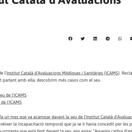
e l’
Institut Català d’Avaluacions Mèdiques i Sanitàries (ICAMS)
. Recl
Tot parlant amb ella, descobrim més casos com el seu
 de l'ICAMS
 fa un mes que va acampar davant la seu de l’
Institut Català d’Avalua
conèixer la incapacitació temporal que ja se li havia concedit per les 
rotesta que està fent davant la seu, ens avisa: “Aquesta cadira d’aq