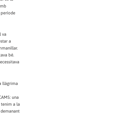
 amb
t període
l va
star a
mmanillar.
tava bé.
necessitava
a llàgrima
’ICAMS: una
 tenim a la
nt demanant