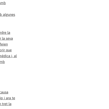
mb algunes
rdre la
r la seva
feien
brir que
èdica i, al
 amb
 causa
p i ara te
 tret la