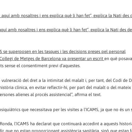
quí amb nosaltres i ens explica què li han fet”, explica la Nati des de
S se superposen en les tasques i les decisions preses pel personal
 Col·legi de Metges de Barcelona
va presentar un escrit
en què posava
ents sense el consentiment previ d’aquestes.
 vulneració del dret a la intimitat del malalt i, per tant, del Codi de
història clínica, en evitar reflectir‐hi, per part del malalt o del matei
rsones alienes al procés assistencial”, afirma el text.
siquiàtrics que necessitava per les visites a l’ICAMS, ja que no és un 
Ronda, l’ICAMS ha declarat que continuarà accedint a aquests historia
dir, que no estan proporcionant assistència sanitària, sinó que estan 