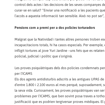
control dels actes i les decisions de les seves companyes de
curar-se en salut? “Enviar una notificació a les pacients que
l’accés a aquesta informació tan sensible. Això no pot ser”
Pensions com a premi per a dos policies torturadors
Malgrat que la Natividad i tantes altres persones troben escu
incapacitacions totals, hi ha casos especials. Per exempl
infligit tortures al jove Yuri Jardine –uns fets que es relat
policial, judicial i polític que s’originà.
Les proves psiquiàtriques dels dos policies condemnats per 
per l’ICAMS
Els dos agents antidisturbis adscrits a les antigues UPAS d
d’entre 1.800 i 2.100 euros al mes perquè, suposadament, so
la seva vida. Curiosament, les proves psiquiàtriques van se
problemes per l’ICAMS, que ben sovint posa traves a tothom
justificació que es podrien tergiversar proves mèdiques. E