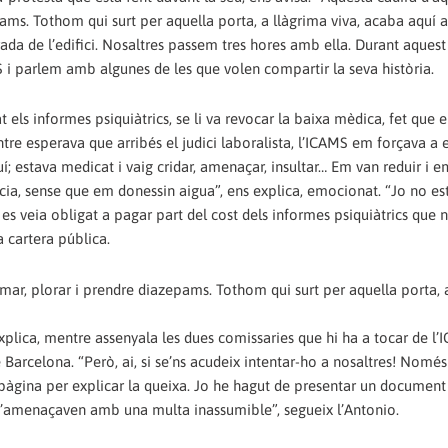
pams. Tothom qui surt per aquella porta, a llàgrima viva, acaba aquí
ntrada de l’edifici. Nosaltres passem tres hores amb ella. Durant aques
 i parlem amb algunes de les que volen compartir la seva història.
els informes psiquiàtrics, se li va revocar la baixa mèdica, fet que e
ntre esperava que arribés el judici laboralista, l’ICAMS em forçava a e
í; estava medicat i vaig cridar, amenaçar, insultar… Em van reduir i e
ia, sense que em donessin aigua”, ens explica, emocionat. “Jo no es
 es veia obligat a pagar part del cost dels informes psiquiàtrics que 
a cartera pública.
fumar, plorar i prendre diazepams. Tothom qui surt per aquella porta, 
explica, mentre assenyala les dues comissaries que hi ha a tocar de l
Barcelona. “Però, ai, si se’ns acudeix intentar-ho a nosaltres! Només
 pàgina per explicar la queixa. Jo he hagut de presentar un docume
’amenaçaven amb una multa inassumible”, segueix l’Antonio.