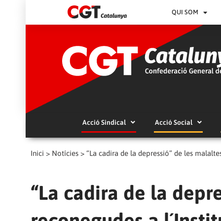
QUI SOM
Acció Sindical
Acció Social
Inici
>
Notícies
>
“La cadira de la depressió” de les malalt
“La cadira de la depr
reconegudes a l´Insti