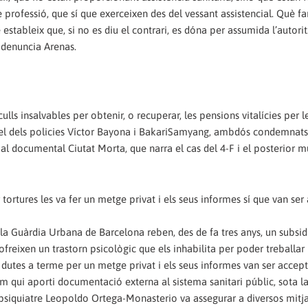
 professió, que sí que exerceixen des del vessant assistencial. Què fan
 estableix que, si no es diu el contrari, es dóna per assumida l’autori
, denuncia Arenas.
lls insalvables per obtenir, o recuperar, les pensions vitalícies per l
e, el dels policies Víctor Bayona i BakariSamyang, ambdós condemnats
en al documental Ciutat Morta, que narra el cas del 4-F i el posterior 
tortures les va fer un metge privat i els seus informes sí que van ser
e la Guàrdia Urbana de Barcelona reben, des de fa tres anys, un subsid
freixen un trastorn psicològic que els inhabilita per poder treballar 
r dutes a terme per un metge privat i els seus informes van ser accep
 qui aporti documentació externa al sistema sanitari públic, sota l
l psiquiatre Leopoldo Ortega-Monasterio va assegurar a diversos mitj