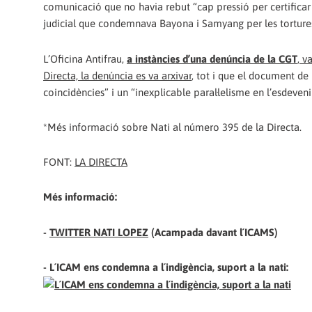
comunicació que no havia rebut “cap pressió per certificar
judicial que condemnava Bayona i Samyang per les tortures i
L’Oficina Antifrau,
a instàncies d’una denúncia de la CGT
, v
Directa, la denúncia es va arxivar
, tot i que el document de 
coincidències” i un “inexplicable paral·lelisme en l’esdeven
*Més informació sobre Nati al número 395 de la Directa.
FONT:
LA DIRECTA
Més informació:
-
TWITTER NATI LOPEZ
(Acampada davant l´ICAMS)
- L´ICAM ens condemna a l´indigència, suport a la nati: