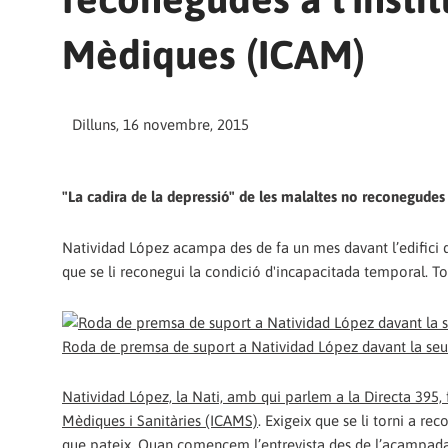
Mèdiques (ICAM)
Dilluns, 16 novembre, 2015
"La cadira de la depressió" de les malaltes no reconegudes
Natividad López acampa des de fa un mes davant l’edifici d
que se li reconegui la condició d'incapacitada temporal. 
Roda de premsa de suport a Natividad López davant la seu
Natividad López, la Nati, amb qui parlem a la Directa 395,
Mèdiques i Sanitàries (ICAMS)
. Exigeix que se li torni a re
que pateix. Quan comencem l’entrevista des de l’acampada-p