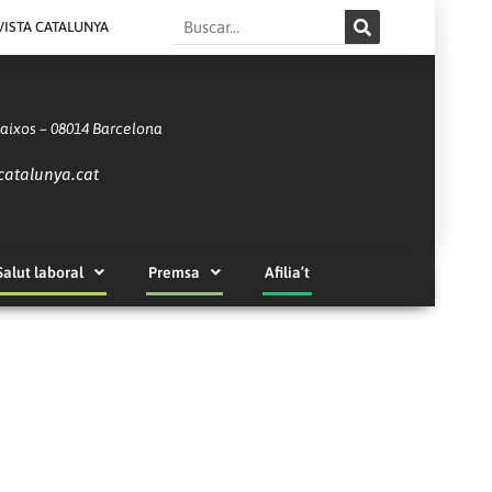
Search
VISTA CATALUNYA
Baixos – 08014 Barcelona
catalunya.cat
Salut laboral
Premsa
Afilia’t