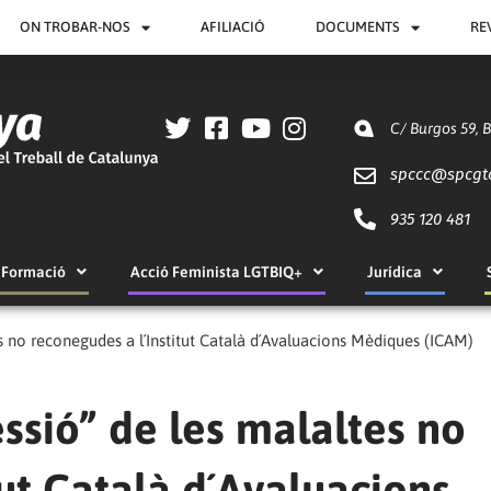
ON TROBAR-NOS
AFILIACIÓ
DOCUMENTS
RE
C/ Burgos 59, 
spccc@
spcgt
935 120 481
Formació
Acció Feminista LGTBIQ+
Jurídica
es no reconegudes a l´Institut Català d´Avaluacions Mèdiques (ICAM)
essió” de les malaltes no
tut Català d´Avaluacions