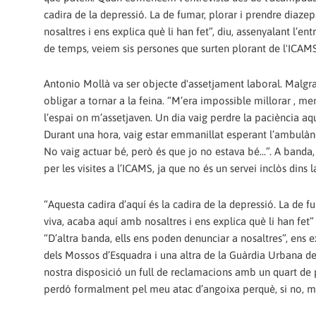
cadira de la depressió. La de fumar, plorar i prendre diaze
nosaltres i ens explica què li han fet”, diu, assenyalant l’e
de temps, veiem sis persones que surten plorant de l'ICAMS
Antonio Mollà va ser objecte d'assetjament laboral. Malgrat 
obligar a tornar a la feina. “M’era impossible millorar , me
l’espai on m’assetjaven. Un dia vaig perdre la paciència aqu
Durant una hora, vaig estar emmanillat esperant l’ambulànc
No vaig actuar bé, però és que jo no estava bé...”. A banda,
per les visites a l’ICAMS, ja que no és un servei inclòs dins l
“Aquesta cadira d’aquí és la cadira de la depressió. La de 
viva, acaba aquí amb nosaltres i ens explica què li han fet”
“D’altra banda, ells ens poden denunciar a nosaltres”, ens 
dels Mossos d’Esquadra i una altra de la Guàrdia Urbana de 
nostra disposició un full de reclamacions amb un quart de
perdó formalment pel meu atac d’angoixa perquè, si no, m