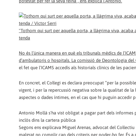
potestat per fer la seva feina”, ens explica l’Antonio.
"Tothom qui surt per aquella porta, a llàgrima viva, acaba a
tenda
No és l’única manera en què els tribunals mèdics de l’ICAM
d’ambulatoris o hospitals. La comissió de Deontologia del
el fet que l’ICAMS accedís als historials clínics de les paci
En concret, el Col·legi es declara preocupat “per la possible
vigent, i per la repercussió negativa sobre la qualitat de la 
aspectes o dades íntimes, en el cas que hi puguin accedir pe
Antonio Mollà s'ha vist obligat a pagar part dels informes p
inclòs dins la cartera pública
Segons ens explicava Miguel Arenas, advocat del Col·lectiu 
malgrat no complir cap dels criteris per poder-ho fer. És a 