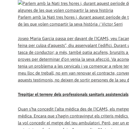
Parlem amb la Nati tres hores i, durant aquest període de
de les que volen compartir la seva història / Victor Serri
Josep Maria Garcia passa per davant de l’ICAMS, veu l’acam
feina per culpa d’aquests”, diu assenyalant l’edifici. Durant
tasca de conductor; a més, també patia acufens, brunzits a 
proves per determinar d’on venia la seva afecció. Va aconse
tenia un problema a les cervicals i va començar a rebre ter
meu lloc de treball, no em van renovar el contracte, conve
aquests testimonis, no deixen de sortir persones de la seu d
Trepitjar el terreny dels professionals sanitaris assistencials
Quan s’ha concedit l’alta mèdica des de l’ICAMS, els metges
mèdica. Encara que s’hagin contravingut els criteris mèdics d
la vol concedir el metge del teu ambulatori. Però, per un es