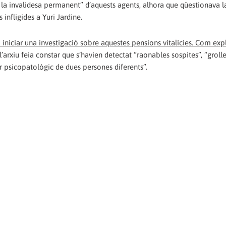
 la invalidesa permanent” d’aquests agents, alhora que qüestionava l
nfligides a Yuri Jardine.
a iniciar una investigació sobre aquestes pensions vitalícies. Com exp
l’arxiu feia constar que s’havien detectat “raonables sospites”, “groll
ir psicopatològic de dues persones diferents”.