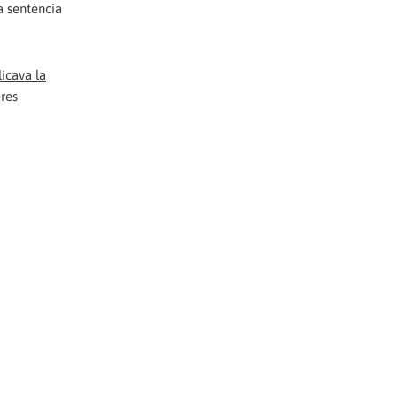
a sentència
licava la
eres