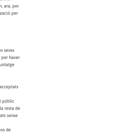
, ara, per
tzació per
es seves
 per haver
muntatge
 acceptats
i públic
la resta de
tats sense
a
ans de