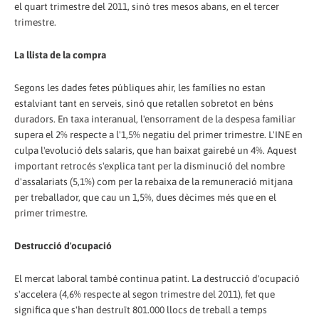
el quart trimestre del 2011, sinó tres mesos abans, en el tercer
trimestre.
La llista de la compra
Segons les dades fetes públiques ahir, les famílies no estan
estalviant tant en serveis, sinó que retallen sobretot en béns
duradors. En taxa interanual, l'ensorrament de la despesa familiar
supera el 2% respecte a l'1,5% negatiu del primer trimestre. L'INE en
culpa l'evolució dels salaris, que han baixat gairebé un 4%. Aquest
important retrocés s'explica tant per la disminució del nombre
d'assalariats (5,1%) com per la rebaixa de la remuneració mitjana
per treballador, que cau un 1,5%, dues dècimes més que en el
primer trimestre.
Destrucció d'ocupació
El mercat laboral també continua patint. La destrucció d'ocupació
s'accelera (4,6% respecte al segon trimestre del 2011), fet que
significa que s'han destruït 801.000 llocs de treball a temps