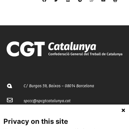
C/ Burgos 59, Baixos – 08014 Barcelona
spccc@
spcgtcatalunya.cat
935 120 481
Privacy on this site