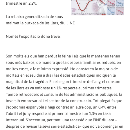
trimestre un 2,2%.
La rebaixa generalitzada de sous
malmet la butxaca de les llars, diu l'INE.
Només l'exportació dóna treva.
Són molts els que han perdut la feina i els que la mantenen tenen
sous més baixos, de manera que la despesa familiar es redueix, en
moltes cases, a la mínima expressió. Ho constaten la majoria de
mortals en el seu dia a dia i les dades estadístiques indiquen la
magnitud de la tragèdia. En el segon trimestre de l'any, el consum
de les llars es va enfonsar un 1% respecte al primer trimestre.
També retrocedeix el consum de les administracions públiques, la
inversió empresarial i el sector de la construcció. Tot plegat fa que
l'economia espanyola s'hagi contret un altre cop, un 0,4% entre
l'abril i el juny respecte al primer trimestre i un 1,3% en taxa
interanual. S'accentua, per tant, una recessió que l'INE diu ara –
després de revisar la seva sèrie estadística– que no va començar en