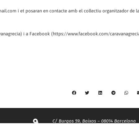
ail.com i et posaran en contacte amb el col·lectiu organitzador de l
ravanagrecia) i a Facebook (https://www.facebook.com/caravanagreci
C/ Burgos 59, Baixos – 08014 Barcelona