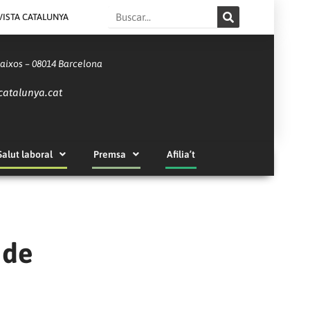
Search
VISTA CATALUNYA
Baixos – 08014 Barcelona
catalunya.cat
Salut laboral
Premsa
Afilia’t
 de