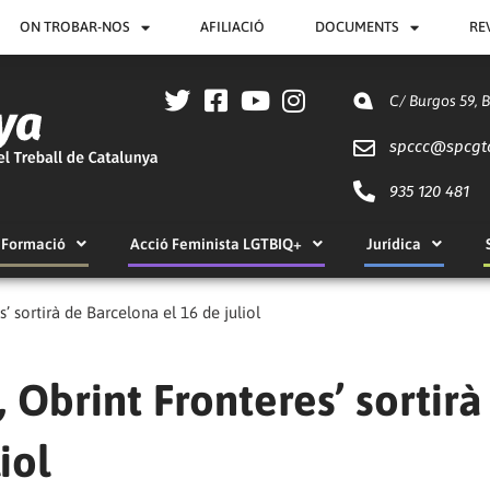
ON TROBAR-NOS
AFILIACIÓ
DOCUMENTS
RE
C/ Burgos 59, 
spccc@
spcgt
935 120 481
Formació
Acció Feminista LGTBIQ+
Jurídica
’ sortirà de Barcelona el 16 de juliol
 Obrint Fronteres’ sortirà
iol