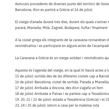
Autocars procedents de diverses punts del territori de l'esta
Barcelona, d'on es partirà a Grècia el 16 de juliol.
El viatge d'anada durarà tres dies, durant els quals s'aniran 
pararà, Marsella, Milà, Zagreb, Budapest, Sofia i finalment 
A la ciutat grega els integrants de la caravana romandran de
reivindicatius i es participarà en alguns actes de l'acampa
La Caravana a Grècia és un viatge solidari i reivindicatiu q
Aquesta és l'agenda del viatge, en la qual hi haurà actes a la
15 de juliol: sortida des de les diferents ciutats cap a Barc
16 de juliol: Barcelona, ciutat de sortida. Parada a Marsell
17 de juliol: Arribada a Ancona, des d'on s'agafa un ferri
18 de juliol: Arribada a Patras i es parteix cap a Tessalònic
19, 20, 21 i 22 de juliol: estada a Tessalònica (Grècia) i el 2
23, 24 i 25 de juliol: retorn a casa per la mateixa ruta