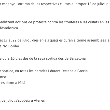
t espanyol sortiran de les respectives ciutats el proper 15 de juliol 
realitzant accions de protesta contra les fronteres a les ciutats en les
Tessalònica.
l 19 al 22 de juliol, dies en els quals es duran a terme assemblees, a
da No Border.
ue dura 10 dies des de la seva sortida des de Barcelona.
 sortida, en totes les parades i durant l'estada a Grècia:
elona
a, es dorm a Milà
a
1 de juliol s'acudeix a Atenes