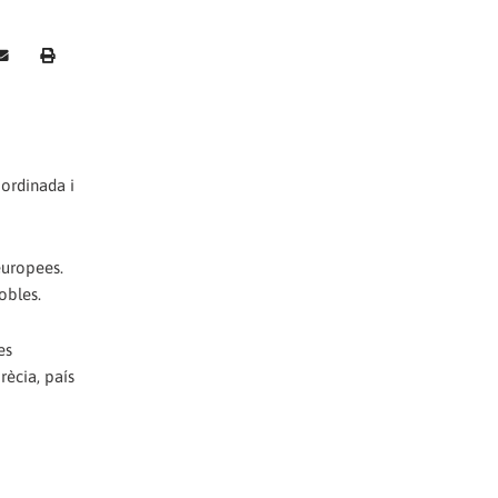
oordinada i
europees.
obles.
es
rècia, país