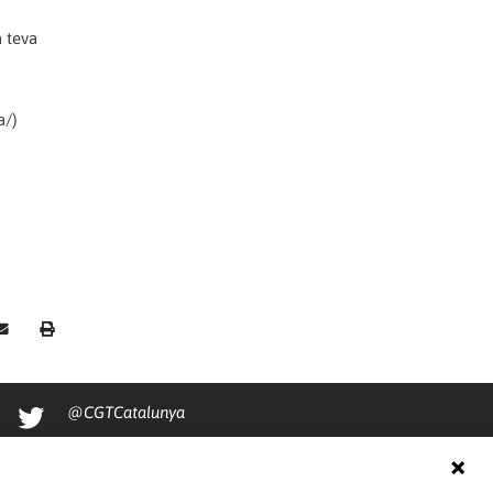
a teva
a/)
@CGTCatalunya
cgtcatalunya