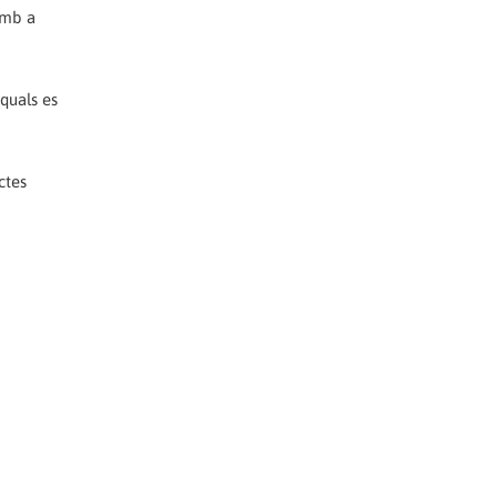
rumb a
 quals es
ctes