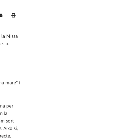
 la Missa
e-la-
ona mare” i
mna per
n la
em sort
 Això sí,
pecte.