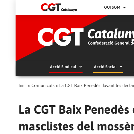
QUI SOM
Acció Sindical
Acció Social
Inici
>
Comunicats
>
La CGT Baix Penedès davant les declar
La CGT Baix Penedès 
masclistes del mossè