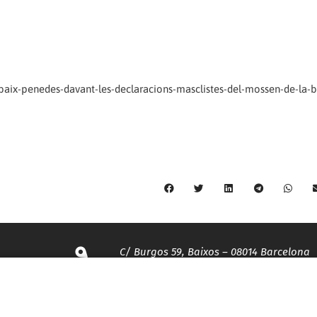
aix-penedes-davant-les-declaracions-masclistes-del-mossen-de-la-bi
C/ Burgos 59, Baixos – 08014 Barcelona
spccc@
spcgtcatalunya.cat