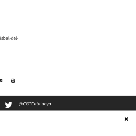
sbal-del-
@CGTCatalunya
cgtcatalunya
CGTCatalunya