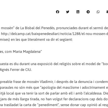
mossèn” de La Bisbal del Penedès, pronunciades durant el sermó de
at http://delcamp.cat/baixpenedesdiari/noticia/1288/el-nou-mossen-d
ises) en les que literalment va dir el següent:
omes, com Maria Magdalena”
aquesta es diu durant una exposició del religiós sobre el model de “b
Agnès Ferrer de CIU.
nyspreable frase de mossèn Vladimir, i després de la denuncia i conde
 paraules no són més que “apologia del masclisme i adoctrinament e
jà local que va tenir la sort de parlar amb ell i amb l’alcaldessa. Di
jans de més llarga tirada, no han volgut fer declaracions cap dels dos.
 ha traslladat la carta de “penediment”, sense donar cap opinió al res