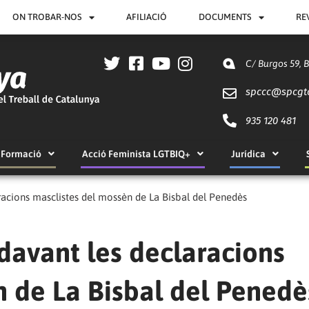
ON TROBAR-NOS
AFILIACIÓ
DOCUMENTS
RE
C/ Burgos 59, 
spccc@
spcgt
935 120 481
Formació
Acció Feminista LGTBIQ+
Jurídica
acions masclistes del mossèn de La Bisbal del Penedès
davant les declaracions
n de La Bisbal del Penedè