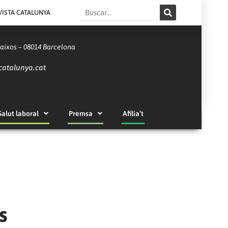
Search
VISTA CATALUNYA
Baixos – 08014 Barcelona
catalunya.cat
Salut laboral
Premsa
Afilia’t
s