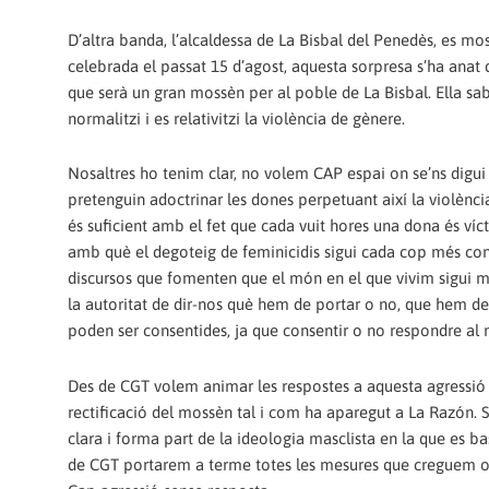
D’altra banda, l’alcaldessa de La Bisbal del Penedès, es mo
celebrada el passat 15 d’agost, aquesta sorpresa s’ha anat 
que serà un gran mossèn per al poble de La Bisbal. Ella sab
normalitzi i es relativitzi la violència de gènere.
Nosaltres ho tenim clar, no volem CAP espai on se’ns digui
pretenguin adoctrinar les dones perpetuant així la violènc
és suficient amb el fet que cada vuit hores una dona és víc
amb què el degoteig de feminicidis sigui cada cop més consta
discursos que fomenten que el món en el que vivim sigui ma
la autoritat de dir-nos què hem de portar o no, que hem de
poden ser consentides, ja que consentir o no respondre al
Des de CGT volem animar les respostes a aquesta agressió 
rectificació del mossèn tal i com ha aparegut a La Razón. 
clara i forma part de la ideologia masclista en la que es ba
de CGT portarem a terme totes les mesures que creguem o