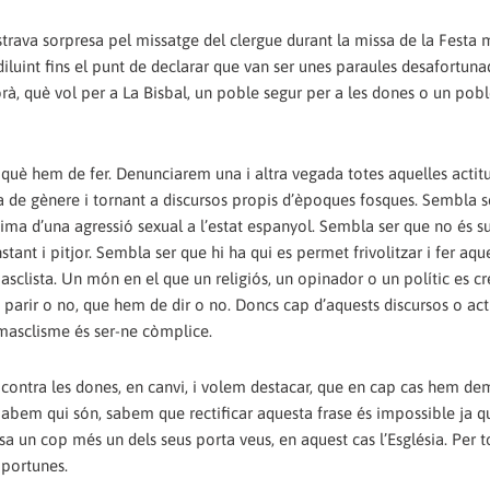
strava sorpresa pel missatge del clergue durant la missa de la Festa 
diluint fins el punt de declarar que van ser unes paraules desafortuna
rà, què vol per a La Bisbal, un poble segur per a les dones o un pob
 què hem de fer. Denunciarem una i altra vegada totes aquelles actit
ia de gènere i tornant a discursos propis d’èpoques fosques. Sembla 
tima d’una agressió sexual a l’estat espanyol. Sembla ser que no és su
nt i pitjor. Sembla ser que hi ha qui es permet frivolitzar i fer aqu
sclista. Un món en el que un religiós, un opinador o un polític es 
 parir o no, que hem de dir o no. Doncs cap d’aquests discursos o act
 masclisme és ser-ne còmplice.
contra les dones, en canvi, i volem destacar, que en cap cas hem d
Sabem qui són, sabem que rectificar aquesta frase és impossible ja q
sa un cop més un dels seus porta veus, en aquest cas l’Església. Per t
portunes.