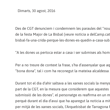
Dimarts, 30 agost, 2016
Des de CGT denunciem i condemnem les paraules del “nou 
de la festa Major de La Bisbal (veure notícia a delCamp.c
bisbal-fa-una-crida-perque-les-dones-es-quedin-a-casa-subm
“A les dones us pertoca estar a casa i ser submises als h
Per a no treure de context la frase, s’ha d’assenyalar que 
“bona dona”, tal i com ha reconegut la mateixa alcaldessa 
Durant tot el dia d’ahir saltava a les xarxes socials la me
part de la CGT, en la mesura que considerem que aquestes
submissió de les dones”, el personatge es reafirma en un mit
perquè durant el dia d’avui que ha aparegut la noticia a mit
per mitjà de les xarxes socials, l’Arquebisbat de Tarragona