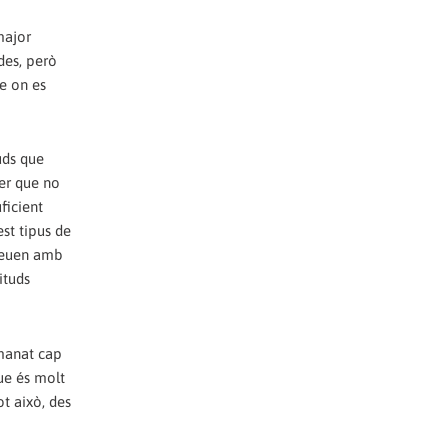
major
des, però
le on es
uds que
ser que no
ficient
est tipus de
creuen amb
ituds
emanat cap
ue és molt
ot això, des