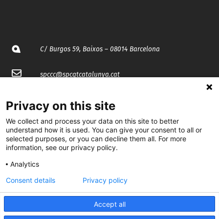
C/ Burgos 59, Baixos – 08014 Barcelona
spccc@
spcgtcatalunya.cat
935 120 481
Privacy on this site
We collect and process your data on this site to better
@CGTCatalunya
understand how it is used. You can give your consent to all or
selected purposes, or you can decline them all. For more
cgtcatalunya
information, see our privacy policy.
Analytics
CGTCatalunya
Consent details
Privacy policy
cgtcatalunya
Accept all