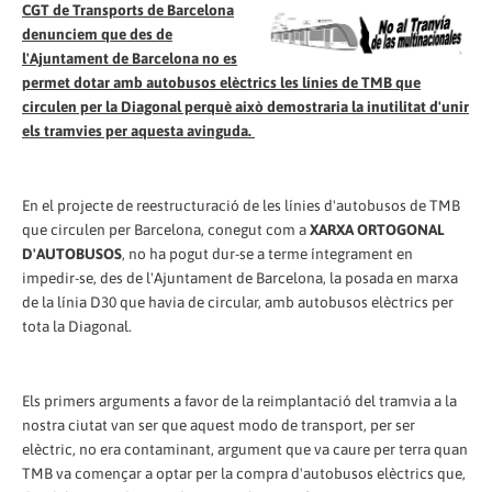
CGT de Transports de Barcelona
denunciem que des de
l'Ajuntament de Barcelona no es
permet dotar amb autobusos elèctrics les línies de TMB que
circulen per la Diagonal perquè això demostraria la inutilitat d'unir
els tramvies per aquesta avinguda.
En el projecte de reestructuració de les línies d'autobusos de TMB
que circulen per Barcelona, conegut com a
XARXA ORTOGONAL
D'AUTOBUSOS
, no ha pogut dur-se a terme íntegrament en
impedir-se, des de l'Ajuntament de Barcelona, la posada en marxa
de la línia D30 que havia de circular, amb autobusos elèctrics per
tota la Diagonal.
Els primers arguments a favor de la reimplantació del tramvia a la
nostra ciutat van ser que aquest modo de transport, per ser
elèctric, no era contaminant, argument que va caure per terra quan
TMB va començar a optar per la compra d'autobusos elèctrics que,