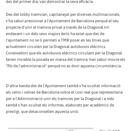
des del primer dia, van demostrar la seva eficàcia.
Des del lobby tramviari, capitanejat per diverses multinacionals,
s'ha sabut pressionar a l'Ajuntament de Barcelona perquè el seu
projecte d'unir el tramvia privat a través de la Diagonal tiri
endavant i un dels seus majors èxits ha estat que des de
l'ajuntament no se li permeti a TMB posar en les línies que
actualment circulen per la Diagonal autobusos elèctrics.
Coneixedors que els autobusos elèctrics circulant per la Diagonal
farien inviable la posada en marxa del tramvia, han sabut moure els
"fils de l'administració" perquè no es doni aquesta circumstància.
D'altra banda des de l'Ajuntament també s'ha ocultat informació
als veïns i veïnes de Barcelona sobre el cost real que representaria
per a l'Administració unir els tramvies per la Diagonal i a més
també s'han ocultat els informes, elaborats per acadèmics de
prestigi, que desaconsellen aquesta unió.