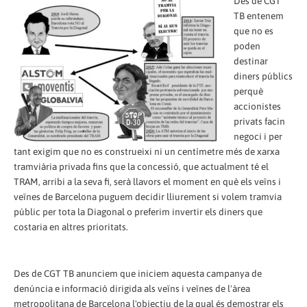
Des de CGT
TB entenem
que no es
poden
destinar
diners públics
perquè
accionistes
privats facin
negoci i per
tant exigim que no es construeixi ni un centímetre més de xarxa
tramviària privada fins que la concessió, que actualment té el
TRAM, arribi a la seva fi, serà llavors el moment en què els veïns i
veïnes de Barcelona puguem decidir lliurement si volem tramvia
públic per tota la Diagonal o preferim invertir els diners que
costaria en altres prioritats.
Des de CGT TB anunciem que iniciem aquesta campanya de
denúncia e informació dirigida als veïns i veïnes de l'àrea
metropolitana de Barcelona l'objectiu de la qual és demostrar els