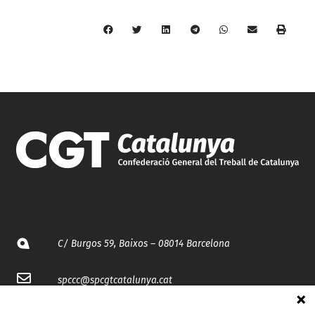
C/ Burgos 59, Baixos – 08014 Barcelona
spccc@
spcgtcatalunya.cat
935 120 481