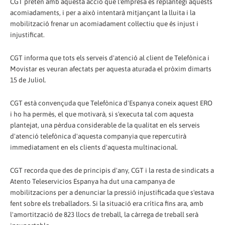
CGT pretén amb aquesta acció que l'empresa es replantegi aquests
acomiadaments, i per a això intentarà mitjançant la lluita i la
mobilització frenar un acomiadament col·lectiu que és injust i
injustificat.
CGT informa que tots els serveis d'atenció al client de Telefònica i
Movistar es veuran afectats per aquesta aturada el pròxim dimarts
15 de Juliol.
CGT està convençuda que Telefònica d'Espanya coneix aquest ERO
i ho ha permès, el que motivarà, si s'executa tal com aquesta
plantejat, una pèrdua considerable de la qualitat en els serveis
d'atenció telefònica d'aquesta companyia que repercutirà
immediatament en els clients d'aquesta multinacional.
CGT recorda que des de principis d'any, CGT i la resta de sindicats a
Atento Teleservicios Espanya ha dut una campanya de
mobilitzacions per a denunciar la pressió injustificada que s'estava
fent sobre els treballadors. Si la situació era crítica fins ara, amb
l'amortització de 823 llocs de treball, la càrrega de treball serà