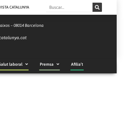
Search
VISTA CATALUNYA
Baixos – 08014 Barcelona
catalunya.cat
Salut laboral
Premsa
Afilia’t