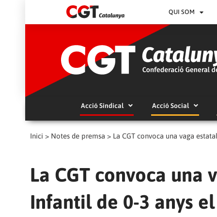
QUI SOM
Acció Sindical
Acció Social
Inici
>
Notes de premsa
>
La CGT convoca una vaga estatal 
La CGT convoca una va
Infantil de 0-3 anys e