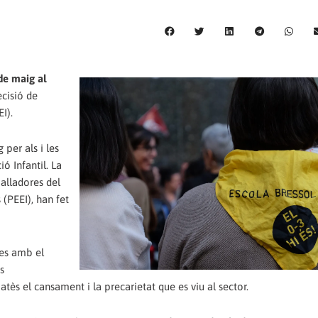
de maig al
ecisió de
I).
per als i les
ó Infantil. La
balladores del
 (PEEI), han fet
tes amb el
s
 atès el cansament i la precarietat que es viu al sector.