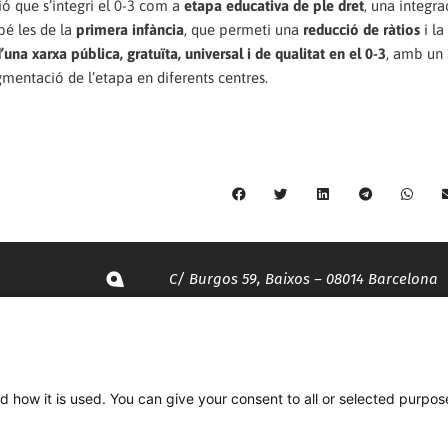
ió que s’integri el 0-3 com a
etapa educativa de ple dret
, una integra
é les de la
primera infància
, que permeti una
reducció de ràtios
i la
’una xarxa pública, gratuïta, universal i de qualitat en el 0-3
, amb un
gmentació de l’etapa en diferents centres.
C/ Burgos 59, Baixos – 08014 Barcelona
spccc@
spcgtcatalunya.cat
d how it is used. You can give your consent to all or selected purpos
935 120 481