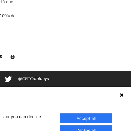
ció que
 100% de
@CGTCatalunya
cgtcatalunya
CGTCatalunya
cgtcatalunya
es, or you can decline
Accept all
Decline all