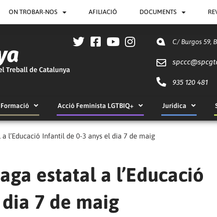
ON TROBAR-NOS
AFILIACIÓ
DOCUMENTS
RE
C/ Burgos 59, 
spccc@
spcgt
935 120 481
Formació
Acció Feminista LGTBIQ+
Jurídica
a l’Educació Infantil de 0-3 anys el dia 7 de maig
ga estatal a l’Educació
l dia 7 de maig