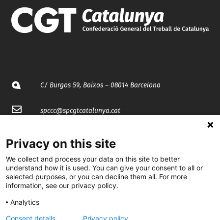
C/ Burgos 59, Baixos – 08014 Barcelona
spccc@
spcgtcatalunya.cat
935 120 481
Privacy on this site
We collect and process your data on this site to better
@CGTCatalunya
understand how it is used. You can give your consent to all or
selected purposes, or you can decline them all. For more
cgtcatalunya
information, see our privacy policy.
CGTCatalunya
Analytics
Consent details
Privacy policy