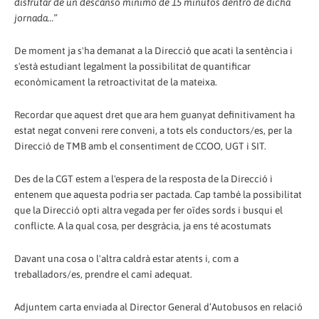
disfrutar de un descanso mínimo de 15 minutos dentro de dicha
jornada…”
De moment ja s'ha demanat a la Direcció que acati la sentència i
s'està estudiant legalment la possibilitat de quantificar
econòmicament la retroactivitat de la mateixa.
Recordar que aquest dret que ara hem guanyat definitivament ha
estat negat conveni rere conveni, a tots els conductors/es, per la
Direcció de TMB amb el consentiment de CCOO, UGT i SIT.
Des de la CGT estem a l'espera de la resposta de la Direcció i
entenem que aquesta podria ser pactada. Cap també la possibilitat
que la Direcció opti altra vegada per fer oïdes sords i busqui el
conflicte. A la qual cosa, per desgràcia, ja ens té acostumats
Davant una cosa o l'altra caldrà estar atents i, com a
treballadors/es, prendre el camí adequat.
Adjuntem carta enviada al Director General d’Autobusos en relació