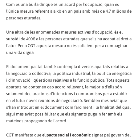
Com és una burla dir que és un acord per l'ocupació, quan és
l'única mesura referent a això en un país amb més de 4,7 milions de
persones aturades.
Una altra de les anomenades mesures actives d'ocupació, és el
subsidi de 400€ a les persones aturades que se'ls ha acabat el dret a
l'atur. Per a CGT aquesta mesura no és suficient per a compaginar
una vida digna.
El document pactat també contempla diversos apartats relatius a
la negociació col·lectiva, la política industrial, la política energètica
i d'innovació i qüestions relatives a la funció pública. Tots aquests
apartats no contenen cap acord rellevant, la majoria d'ells són
solament declaracions d'intencions i compromisos per a establir
en el futur noves reunions de negociació. Semblen més aviat que
s'han introduït en el document com farciment i la finalitat del qual
sigui més aviat possibilitar que els signants puguin fer amb els
mateixos propaganda de l'acord.
CGT manifesta que
el pacte social i econòmic
signat pel govern del