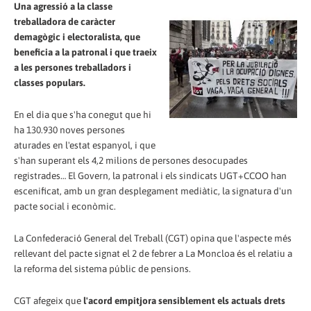
Una agressió a la classe
treballadora de caràcter
demagògic i electoralista, que
beneficia a la patronal i que traeix
a les persones treballadors i
classes populars.
En el dia que s'ha conegut que hi
ha 130.930 noves persones
aturades en l'estat espanyol, i que
s'han superant els 4,2 milions de persones desocupades
registrades… El Govern, la patronal i els sindicats UGT+CCOO han
escenificat, amb un gran desplegament mediàtic, la signatura d'un
pacte social i econòmic.
La Confederació General del Treball (CGT) opina que l'aspecte més
rellevant del pacte signat el 2 de febrer a La Moncloa és el relatiu a
la reforma del sistema públic de pensions.
CGT afegeix que
l'acord empitjora sensiblement els actuals drets