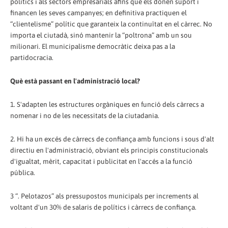
polítics i als sectors empresarials afins que els donen suport i
financen les seves campanyes; en definitiva practiquen el
“clientelisme” polític que garanteix la continuïtat en el càrrec. No
importa el ciutadà, sinó mantenir la “poltrona” amb un sou
milionari. El municipalisme democràtic deixa pas a la
partidocracia.
Què està passant en l'administració local?
1. S'adapten les estructures orgàniques en funció dels càrrecs a
nomenar i no de les necessitats de la ciutadania.
2. Hi ha un excés de càrrecs de confiança amb funcions i sous d'alt
directiu en l'administració, obviant els principis constitucionals
d'igualtat, mèrit, capacitat i publicitat en l'accés a la funció
pública.
3 “. Pelotazos” als pressupostos municipals per increments al
voltant d'un 30% de salaris de polítics i càrrecs de confiança.