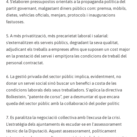
4. S'elaboren pressupostos orientats a la propaganda política del
partit governant, malgastant diners públics com: premsa, mòbils,
dietes, vehicles oficials, menjars, protocols i inauguracions
fastuoses.
5. A més privatització, més precarietat laboral i salarial:
s'externalitzen els serveis públics, degradant la seva qualitat,
adjudicant els treballs a empreses afins que suposen un cost major
en la prestació del servei i empitjora les condicions de treball del
personal contractat.
6. La gestió privada del sector públic implica, evidentment, no
donar un servei social sinó buscar un benefici a costa de les
condicions laborals dels seus treballadors. S'aplica la directiva
Bolkestein, “patente de corso”, per a desmuntar el que encara
queda del sector públic amb la col·laboració del poder polític
7. Es paralitza la negociació col·lectiva amb l'excusa de la crisi.
L'estratègia dels ajuntaments és escudar-se en l'assessorament
tècnic de la Diputació. Aquest assessorament, políticament