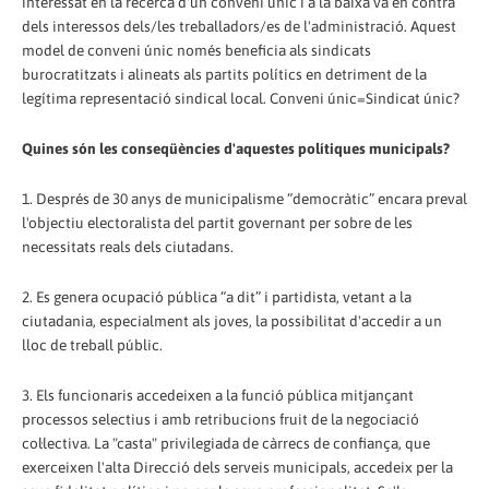
interessat en la recerca d'un conveni únic i a la baixa va en contra
dels interessos dels/les treballadors/es de l'administració. Aquest
model de conveni únic només beneficia als sindicats
burocratitzats i alineats als partits polítics en detriment de la
legítima representació sindical local. Conveni únic=Sindicat únic?
Quines són les conseqüències d'aquestes polítiques municipals?
1. Després de 30 anys de municipalisme “democràtic” encara preval
l'objectiu electoralista del partit governant per sobre de les
necessitats reals dels ciutadans.
2. Es genera ocupació pública “a dit” i partidista, vetant a la
ciutadania, especialment als joves, la possibilitat d'accedir a un
lloc de treball públic.
3. Els funcionaris accedeixen a la funció pública mitjançant
processos selectius i amb retribucions fruit de la negociació
col·lectiva. La "casta" privilegiada de càrrecs de confiança, que
exerceixen l'alta Direcció dels serveis municipals, accedeix per la