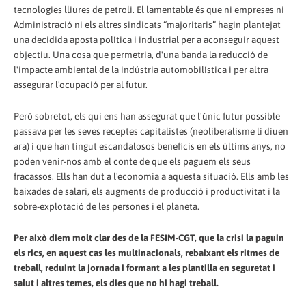
tecnologies lliures de petroli. El lamentable és que ni empreses ni
Administració ni els altres sindicats “majoritaris” hagin plantejat
una decidida aposta política i industrial per a aconseguir aquest
objectiu. Una cosa que permetria, d'una banda la reducció de
l'impacte ambiental de la indústria automobilística i per altra
assegurar l'ocupació per al futur.
Però sobretot, els qui ens han assegurat que l'únic futur possible
passava per les seves receptes capitalistes (neoliberalisme li diuen
ara) i que han tingut escandalosos beneficis en els últims anys, no
poden venir-nos amb el conte de que els paguem els seus
fracassos. Ells han dut a l'economia a aquesta situació. Ells amb les
baixades de salari, els augments de producció i productivitat i la
sobre-explotació de les persones i el planeta.
Per això diem molt clar des de la FESIM-CGT, que la crisi la paguin
els rics, en aquest cas les multinacionals, rebaixant els ritmes de
treball, reduint la jornada i formant a les plantilla en seguretat i
salut i altres temes, els dies que no hi hagi treball.