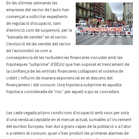
En les últimes setmanes les
empreses del sector de l'auto han
començat a sol·licitar expedients
de regulació d'ocupació, tant
d'extinció com de suspensió, per la
“baixada de vendes” en el sector.
L'evolució de les vendes del sector
de l'automòbil ve com a
conseqüència de les turbulències financeres viscudes amb les
hipoteques “subprime” d'EEUU que han suposat el trencament de
la confiança de les entitats financeres col·lapsant el sistema de
crèdit i influint de manera exponencial en el descens del
finançament i del consum. Una hipoteca subprime és aquella
hipoteca considerada de "risc" per aquell a qui es concedeix.
Les cada vegada pitjors condicions d'ocupació amb sous per sota
d'una renda acceptable en el mercat actual, sumades a l'increment
del euribor Europeu, han dut a grans capes de la població o a l'atur
o a retenir el consum, quan s'han produït les primeres alarmes de