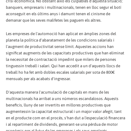
crisi econòmica. No obstant això els culpables d'aquesta situació;
banquers, empresaris i multinacionals, tenen en lloc segur el botí
aconseguit en els últims anys i damunt tenen el cinisme de
demanar que les seves malifetes les paguem els altres.
Les empreses de l'automoció han aplicat en àmplies zones del
planeta la política d'abaratament de les condicions salarials i
l'augment de productivitat sense límit. Aquestes accions han
significat augments de les capacitats productives que han eliminat
la necessitat de contractació impedint que milers de persones
tinguessin treball i salari. Qui han accedit a un d'aquests llocs de
treball ho ha fet amb dobles escales salarials per sota de 800€
mensuals per als acabats d'ingressar.
D'aquesta manera l'acumulació de capitals en mans de les
multinacionals ha arribat a uns números escandalosos. Aquests
beneficis, lluny de ser invertits en millores productives que
augmentessin la capacitat estructural i un major valor afegit, tant
en el producte com en el procés, s'han dut a l'especulació financera
i al repartiment de dividends, generant-se una pèrdua de motor
econòmic per al futur de les empreses i els seus empleats.