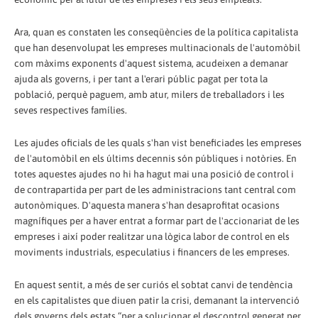
Ara, quan es constaten les conseqüències de la política capitalista
que han desenvolupat les empreses multinacionals de l'automòbil
com màxims exponents d'aquest sistema, acudeixen a demanar
ajuda als governs, i per tant a l'erari públic pagat per tota la
població, perquè paguem, amb atur, milers de treballadors i les
seves respectives famílies.
Les ajudes oficials de les quals s'han vist beneficiades les empreses
de l'automòbil en els últims decennis són públiques i notòries. En
totes aquestes ajudes no hi ha hagut mai una posició de control i
de contrapartida per part de les administracions tant central com
autonòmiques. D'aquesta manera s'han desaprofitat ocasions
magnífiques per a haver entrat a formar part de l'accionariat de les
empreses i així poder realitzar una lògica labor de control en els
moviments industrials, especulatius i financers de les empreses.
En aquest sentit, a més de ser curiós el sobtat canvi de tendència
en els capitalistes que diuen patir la crisi, demanant la intervenció
dels governs dels estats “per a solucionar el descontrol generat per