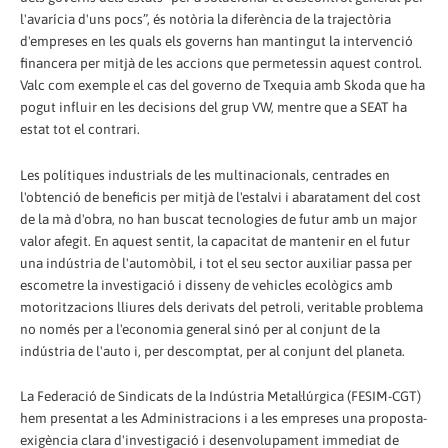
l'avarícia d'uns pocs”, és notòria la diferència de la trajectòria
d'empreses en les quals els governs han mantingut la intervenció
financera per mitjà de les accions que permetessin aquest control.
Valc com exemple el cas del governo de Txequia amb Skoda que ha
pogut influir en les decisions del grup VW, mentre que a SEAT ha
estat tot el contrari.
Les polítiques industrials de les multinacionals, centrades en
l'obtenció de beneficis per mitjà de l'estalvi i abaratament del cost
de la mà d'obra, no han buscat tecnologies de futur amb un major
valor afegit. En aquest sentit, la capacitat de mantenir en el futur
una indústria de l'automòbil, i tot el seu sector auxiliar passa per
escometre la investigació i disseny de vehicles ecològics amb
motoritzacions lliures dels derivats del petroli, veritable problema
no només per a l'economia general sinó per al conjunt de la
indústria de l'auto i, per descomptat, per al conjunt del planeta.
La Federació de Sindicats de la Indústria Metal·lúrgica (FESIM-CGT)
hem presentat a les Administracions i a les empreses una proposta-
exigència clara d'investigació i desenvolupament immediat de