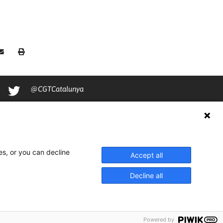
@CGTCatalunya
cgtcatalunya
CGTCatalunya
cgtcatalunya
es, or you can decline
Accept all
Decline all
Powered by