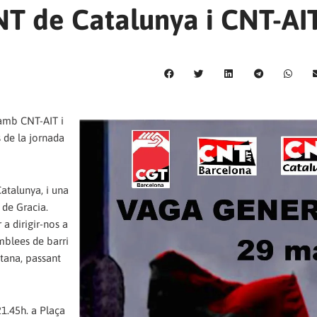
T de Catalunya i CNT-AI
 amb CNT-AIT i
 de la jornada
atalunya, i una
 de Gracia.
 a dirigir-nos a
mblees de barri
tana, passant
21.45h. a Plaça