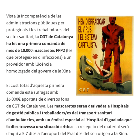
Vista la incompetència de les
administracions públiques per
protegir als i les treballadores del
sector sanitari,
la CGT de Catalunya
ha fet una primera comanda de
més de 10.000 mascaretes FFP2
(les
que protegeixen d’infeccions) a un
proveïdor amb llicència
homologada del govern de la Xina.
El cost total d’aquesta primera
comanda està sufragat amb
16.000€ aportats de diversos fons
de CGT de Catalunya. Les
mascaretes seran derivades a Hospitals
de gestió pública i treballadors/es del transport sanitari
d’ambulàncies, amb un èmfasi especial a l’Hospital d’Igualada que
fa dies travessa una situació crítica
. La recepció del material serà
d’aquí a 5-7 dies a l’aeroport del Prat des del seu origen a la Xina.