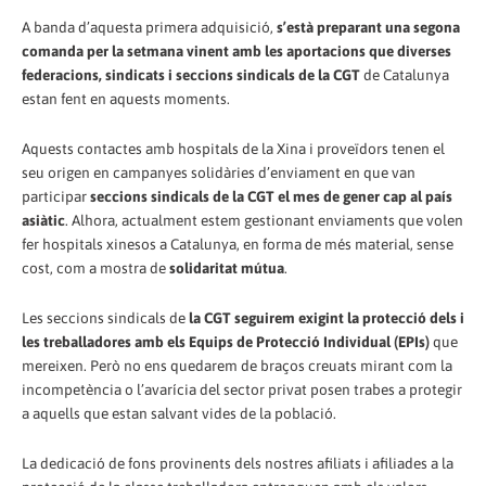
A banda d’aquesta primera adquisició,
s’està preparant una segona
comanda per la setmana vinent amb les aportacions que diverses
federacions, sindicats i seccions sindicals de la CGT
de Catalunya
estan fent en aquests moments.
Aquests contactes amb hospitals de la Xina i proveïdors tenen el
seu origen en campanyes solidàries d’enviament en que van
participar
seccions sindicals de la CGT el mes de gener cap al país
asiàtic
. Alhora, actualment estem gestionant enviaments que volen
fer hospitals xinesos a Catalunya, en forma de més material, sense
cost, com a mostra de
solidaritat mútua
.
Les seccions sindicals de
la CGT seguirem exigint la protecció dels i
les treballadores amb els Equips de Protecció Individual (EPIs)
que
mereixen. Però no ens quedarem de braços creuats mirant com la
incompetència o l’avarícia del sector privat posen trabes a protegir
a aquells que estan salvant vides de la població.
La dedicació de fons provinents dels nostres afiliats i afiliades a la