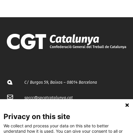
C/ Burgos 59, Baixos – 08014 Barcelona
spccc@
spcgtcatalunya.cat
935 120 481
Privacy on this site
We collect and process your data on this site to better
@CGTCatalunya
understand how it is used. You can give your consent to all or