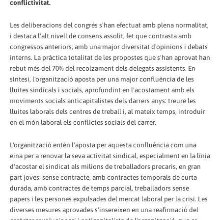
conflictivitat.
Les deliberacions del congrés s'han efectuat amb plena normalitat,
i destaca l'alt nivell de consens assolit, fet que contrasta amb
congressos anteriors, amb una major diversitat d'opinions i debats
interns. La pràctica totalitat de les propostes que s'han aprovat han
rebut més del 70% del recolzament dels delegats assistents. En
síntesi, l'organització aposta per una major confluència de les
lluites sindicals i socials, aprofundint en l'acostament amb els
moviments socials anticapitalistes dels darrers anys: treure les
lluites laborals dels centres de treball i, al mateix temps, introduir
en el món laboral els conflictes socials del carrer.
L'organització entén l'aposta per aquesta confluència com una
eina per a renovar la seva activitat sindical, especialment en la línia
d'acostar el sindicat als milions de treballadors precaris, en gran
part joves: sense contracte, amb contractes temporals de curta
durada, amb contractes de temps parcial, treballadors sense
papers i les persones expulsades del mercat laboral per la crisi. Les
diverses mesures aprovades s'insereixen en una reafirmació del