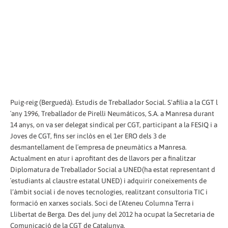
Puig-reig (Berguedà). Estudis de Treballador Social. S'afilia a la CGT l
´any 1996, Treballador de Pirelli Neumáticos, S.A. a Manresa durant
14 anys, on va ser delegat sindical per CGT, participant a la FESIQ i a
Joves de CGT, fins ser inclòs en el 1er ERO dels 3 de
desmantellament de l´empresa de pneumàtics a Manresa.
Actualment en atur i aprofitant des de llavors per a finalitzar
Diplomatura de Treballador Social a UNED(ha estat representant d
´estudiants al claustre estatal UNED) i adquirir coneixements de
l’àmbit social i de noves tecnologies, realitzant consultoria TIC i
formació en xarxes socials. Soci de l´Ateneu Columna Terra i
Llibertat de Berga. Des del juny del 2012 ha ocupat la Secretaria de
Comunicació de la CGT de Catalunya.