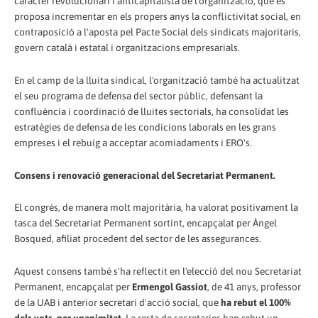
caràcter revolucionari i anticapitalista de l'organització, que es
proposa incrementar en els propers anys la conflictivitat social, en
contraposició a l'aposta pel Pacte Social dels sindicats majoritaris,
govern català i estatal i organitzacions empresarials.
En el camp de la lluita sindical, l'organització també ha actualitzat
el seu programa de defensa del sector públic, defensant la
confluència i coordinació de lluites sectorials, ha consolidat les
estratègies de defensa de les condicions laborals en les grans
empreses i el rebuig a acceptar acomiadaments i ERO's.
Consens i renovació generacional del Secretariat Permanent.
El congrés, de manera molt majoritària, ha valorat positivament la
tasca del Secretariat Permanent sortint, encapçalat per Àngel
Bosqued, afiliat procedent del sector de les assegurances.
Aquest consens també s'ha reflectit en l'elecció del nou Secretariat
Permanent, encapçalat per
Ermengol Gassiot
, de 41 anys, professor
de la UAB i anterior secretari d'acció social, que
ha rebut el 100%