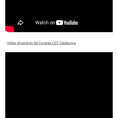
-
Vídeo divendres Xè Congrés CGT Catalunya