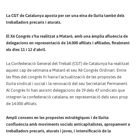
La CGT de Catalunya aposta per ser una eina de lluita també dels
treballadors precaris i aturats.
El Xè Congrés s'ha realitzat a Mataró, amb una àmplia afluència de
delegacions en representació de 14.000 afiliats i afiliades, finalment
els dies 11 i 12 d'abril.
La Confederació General del Treball (CGT) de Catalunya ha realitzat
aquest cap de setmana a Mataró el seu Xè Congrés Ordinari. Entre
les fites del congrés hi havia l'actualització de les propostes de
lluita sindical i social i la renovació del seu Secretariat Permanent.
Al Congrés hi han assistit delegacions de 39 dels 47 sindicats que
integren la confederació catalana, en representació dels seus prop
de 14.000 afiliats.
Ampli consens en les propostes estratègiques i de lluita:
confluència amb moviments socials anticapitalistes, apropament a
treballadors precaris, aturats i joves, i intensificació de la