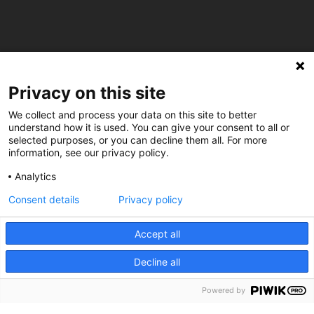
Privacy on this site
C/ Burgos 59, Baixos – 08014 Barcelona
We collect and process your data on this site to better
understand how it is used. You can give your consent to all or
spccc@
spcgtcatalunya.cat
selected purposes, or you can decline them all. For more
information, see our privacy policy.
935 120 481
Analytics
Consent details
Privacy policy
@CGTCatalunya
Accept all
cgtcatalunya
Decline all
CGTCatalunya
cgtcatalunya
Powered by