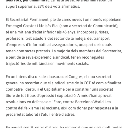
dels vots, per unanimitat
. La resta de secretaries han rebut un
suport superior al 85% dels vots afirmatius.
El Secretariat Permanent, ple de cares noves i on només repeteixen
Ermengol Gassiot i Moisès Rial (com a secretari de Comunicació),
té una mitjana d'edat inferior als 45 anys. Incorpora juristes,
professors, treballadors del sector de la neteja, del transport,
d'empreses d'informàtica i asseguradores, una part dels quals
tenen contractes precaris. La majoria dels membres del Secretariat,
a part de la seva experiència sindical, tenen reconegudes
trajectòries de militància en moviments socials.
En un intens discurs de clausura del Congrés, el nou secretari
general ha recordat que el sindicalisme de la CGT té com a finalitat
combatre i destruir el Capitalisme per a construir una societat
lliure de tot tipus d'opressió i explotació. A més s´han aprovat
resolucions en defensa de l'Ebre, contra Barcelona World i en
contra del feixisme i el racisme, així com donar per respostes a la
precarietat laboral i l'atur, entre d'altres.
En aquest sentit, entre d'altres, ha remarcat que un dels molt reptes