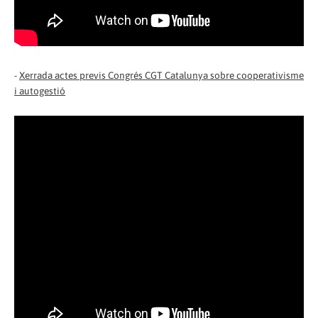
-
Xerrada actes previs Congrés CGT Catalunya sobre cooperativisme
i autogestió