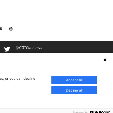
@CGTCatalunya
cgtcatalunya
CGTCatalunya
cgtcatalunya
es, or you can decline
Accept all
Decline all
Powered by