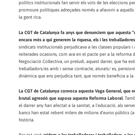
polítics institucionals fan servir els vots de les eleccions p
promoure polítiques adreçades només a afavorir a aquells
la gent rica.
La CGT de Catalunya fa anys que denunciem que aquesta “cr
encara més a qui generem la riquesa, els i les treballadores
sindicats institucionals perjudicava a les classes populars i
reiterades ocasions, com ara en el pacte per a la reforma d
Negociació Col·lectiva, un preludi, aquest darrer, que ha e
treballadors/es amb i sense contracte, aturats/ es, pensioni
dinàmica que ens perjudica tant, que només beneficia a la g
La CGT de Catalunya convoca aquesta Vaga General, que no se
brutal agressió que suposa aquesta Reforma Laboral
. Tamb
el darrer any han afectat a la sanitat, a l’educació, als serv
bancs han estat rebent milers de milions d’euros públics (a 
història.
Per tot això
cridem a les treballadores i treballadors, a les