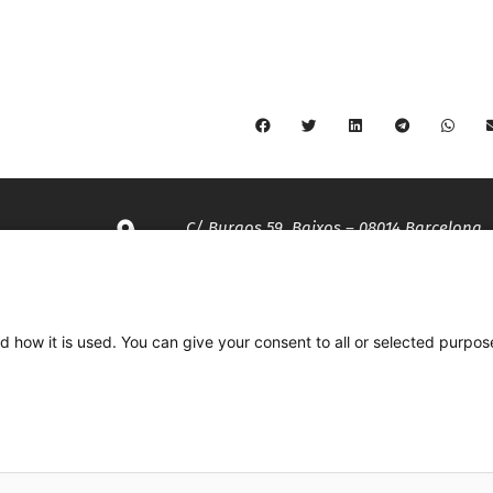
C/ Burgos 59, Baixos – 08014 Barcelona
spccc@
spcgtcatalunya.cat
d how it is used. You can give your consent to all or selected purpos
935 120 481
Desenvolupat per