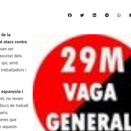
 de la
nt atacs contra
 van ser
ivitat dels
P qui, amb
treballadors i
 espanyola i
fet, no tenen
locs de treball
aris,
ceres que
e aquests