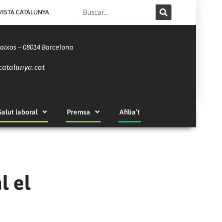
Search
VISTA CATALUNYA
Baixos – 08014 Barcelona
catalunya.cat
Salut laboral
Premsa
Afilia’t
l el