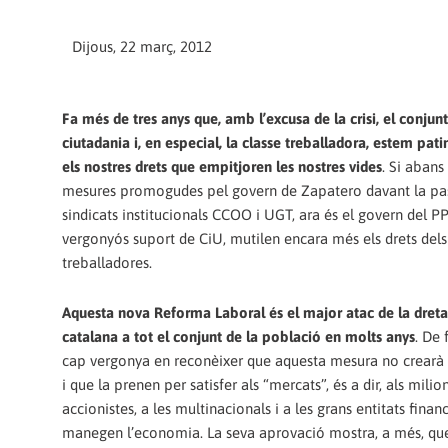
Dijous, 22 març, 2012
Fa més de tres anys que, amb l’excusa de la crisi, el conjunt
ciutadania i, en especial, la classe treballadora, estem pati
els nostres drets que empitjoren les nostres vides
. Si abans
mesures promogudes pel govern de Zapatero davant la pass
sindicats institucionals CCOO i UGT, ara és el govern del P
vergonyós suport de CiU, mutilen encara més els drets dels 
treballadores.
Aquesta nova Reforma Laboral és el major atac de la dreta
catalana a tot el conjunt de la població en molts anys
. De 
cap vergonya en reconèixer que aquesta mesura no crearà l
i que la prenen per satisfer als “mercats”, és a dir, als milion
accionistes, a les multinacionals i a les grans entitats finan
manegen l’economia. La seva aprovació mostra, a més, qu