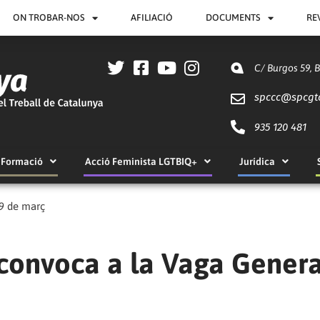
ON TROBAR-NOS
AFILIACIÓ
DOCUMENTS
RE
C/ Burgos 59, 
spccc@
spcgt
935 120 481
Formació
Acció Feminista LGTBIQ+
Jurídica
29 de març
convoca a la Vaga Genera