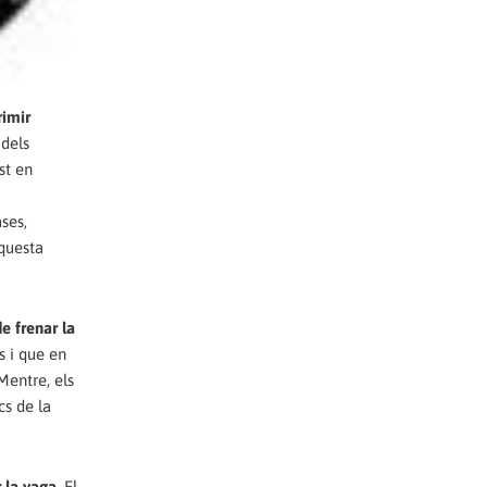
rimir
 dels
st en
ses,
aquesta
e frenar la
s i que en
Mentre, els
cs de la
r la vaga
. El