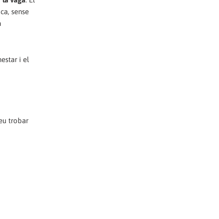
ica, sense
n
star i el
eu trobar