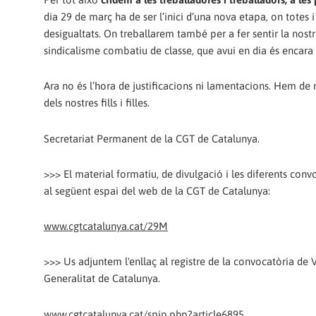
dia 29 de març ha de ser l’inici d’una nova etapa, on totes 
desigualtats. On treballarem també per a fer sentir la nostra 
sindicalisme combatiu de classe, que avui en dia és encara 
Ara no és l’hora de justificacions ni lamentacions. Hem de
dels nostres fills i filles.
Secretariat Permanent de la CGT de Catalunya.
>>> El material formatiu, de divulgació i les diferents con
al següent espai del web de la CGT de Catalunya:
www.cgtcatalunya.cat/29M
>>> Us adjuntem l'enllaç al registre de la convocatòria d
Generalitat de Catalunya.
www.cgtcatalunya.cat/spip.php?article6895