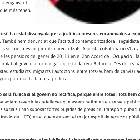
er a enganyar i
 que més tenen,
isi” ha estat dissenyada per a justificar mesures encaminades a exp
. També hem denunciat que l’actitud contemporitzadora i seguidista
 als sectors més empobrits i precaritzats. Aquesta col·laboració s’ha vi
e les pensions del gener de 2011 i en el 2on Acord de l’Ocupació i la
stimulat al govern a promulgar aquesta darrera Reforma. Des de les ba
stes, estudiants, migrants i autòctons, entre tots/es hem de canviar 
ran patronal i a la dreta política.
rà l’única si el govern no rectifica, perquè entre totes i tots hem d
é volem revertir les retallades que estem patint en els serveis públic
eis socials i han suposat fortes pujades de preus del transport públic. 
través de l’ICO) en el que està sent el major espoli de recursos públi
 persones aturades, a les jubilades i als estudiants a promoure i segui