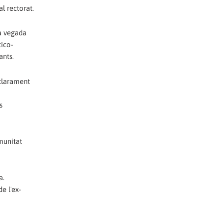
al rectorat.
ra vegada
tico-
ants.
 clarament
s
munitat
a.
e l'ex-