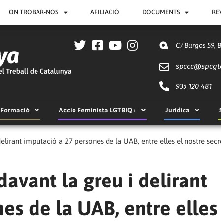
ON TROBAR-NOS
AFILIACIÓ
DOCUMENTS
RE
C/ Burgos 59, 
spccc@
spcgt
935 120 481
Formació
Acció Feminista LGTBIQ+
Jurídica
elirant imputació a 27 persones de la UAB, entre elles el nostre secr
avant la greu i delirant
es de la UAB, entre elles