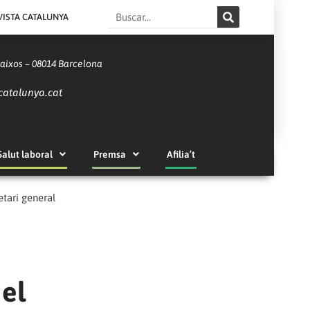
Search
VISTA CATALUNYA
Baixos – 08014 Barcelona
catalunya.cat
Salut laboral
Premsa
Afilia’t
etari general
 el