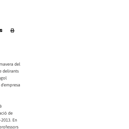
rimavera del
e delirants
ngol
è d'empresa
è
ació de
2-2013. En
professors