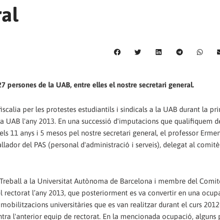
ral
7 persones de la UAB, entre elles el nostre secretari general.
iscalia per les protestes estudiantils i sindicals a la UAB durant la p
e la UAB l'any 2013. En una successió d'imputacions que qualifiquem d
 els 11 anys i 5 mesos pel nostre secretari general, el professor Erme
allador del PAS (personal d'administració i serveis), delegat al comit
 Treball a la Universitat Autònoma de Barcelona i membre del Comit
l rectorat l’any 2013, que posteriorment es va convertir en una ocup
s mobilitzacions universitàries que es van realitzar durant el curs 201
ontra l'anterior equip de rectorat. En la mencionada ocupació, alguns 