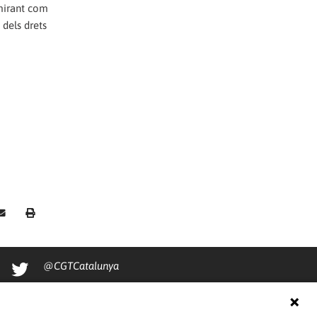
 mirant com
 dels drets
@CGTCatalunya
cgtcatalunya