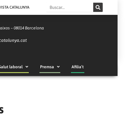
Search
VISTA CATALUNYA
Baixos – 08014 Barcelona
catalunya.cat
Salut laboral
Premsa
Afilia’t
s