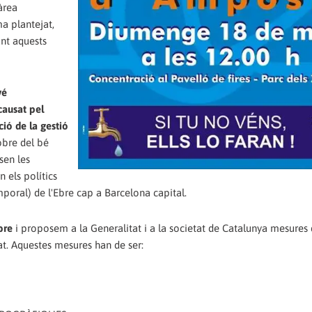
àrea
a plantejat,
ant aquests
vé
causat pel
ció de la gestió
obre del bé
sen les
 els polítics
oral) de l'Ebre cap a Barcelona capital.
bre
i proposem a la Generalitat i a la societat de Catalunya mesures
t. Aquestes mesures han de ser: