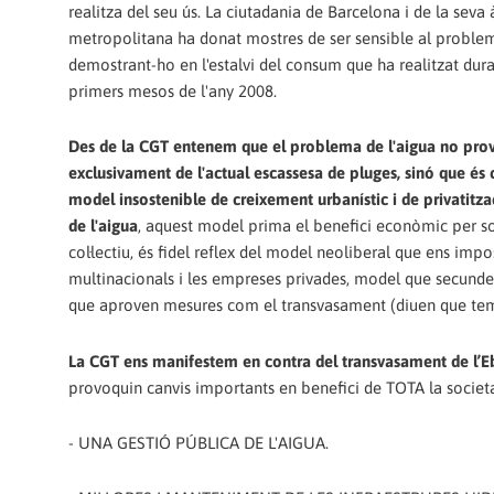
realitza del seu ús. La ciutadania de Barcelona i de la seva 
metropolitana ha donat mostres de ser sensible al problem
demostrant-ho en l'estalvi del consum que ha realitzat dur
primers mesos de l'any 2008.
Des de la CGT entenem que el problema de l'aigua no pro
exclusivament de l'actual escassesa de pluges, sinó que és 
model insostenible de creixement urbanístic i de privatitza
de l'aigua
, aquest model prima el benefici econòmic per s
col·lectiu, és fidel reflex del model neoliberal que ens impo
multinacionals i les empreses privades, model que secunden
que aproven mesures com el transvasament (diuen que temp
La CGT ens manifestem en contra del transvasament de l’E
provoquin canvis importants en benefici de TOTA la societa
- UNA GESTIÓ PÚBLICA DE L'AIGUA.