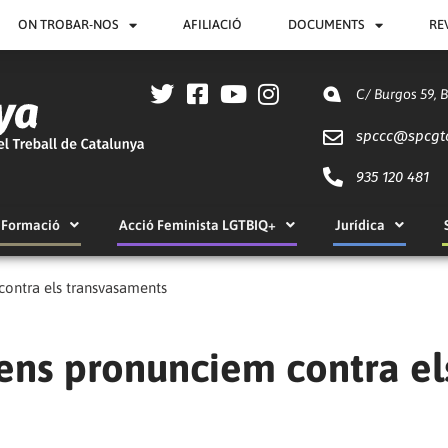
ON TROBAR-NOS
AFILIACIÓ
DOCUMENTS
RE
C/ Burgos 59, 
spccc@
spcgt
935 120 481
Formació
Acció Feminista LGTBIQ+
Jurídica
contra els transvasaments
ens pronunciem contra el