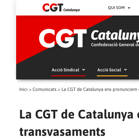
QUI SOM
Acció Sindical
Acció Social
Inici
>
Comunicats
>
La CGT de Catalunya ens pronunciem 
La CGT de Catalunya 
transvasaments