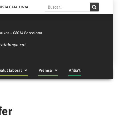
Search
VISTA CATALUNYA
Baixos – 08014 Barcelona
catalunya.cat
Salut laboral
Premsa
Afilia’t
fer