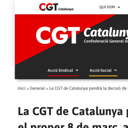
QUI SOM
Acció Sindical
Acció Social
Inici
>
General
>
La CGT de Catalunya pendrà la decisió de 
La CGT de Catalunya p
el proper 8 de març, 