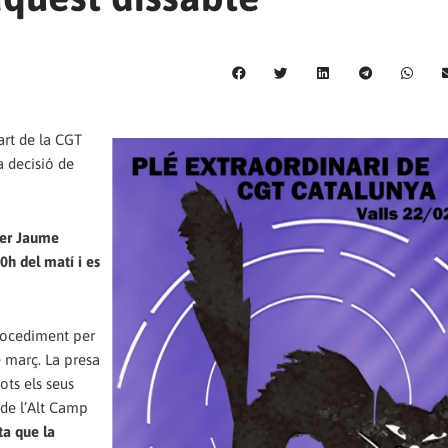
art de la CGT
a decisió de
rrer Jaume
0h del matí i es
procediment per
e març. La presa
ots els seus
 de l’Alt Camp
ta que la