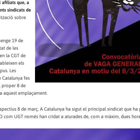
 afiliats que, a
nts sindicats de
ització sobre
umenge 19 de
tat de les
sen la CGT de
ableixen els
pus. Les
e Catalunya fes
l proper 8 de
 a aquest emplaçament.
espectius 8 de març. A Catalunya ha sigut el principal sindicat que h
COO com UGT només han cridat a aturades de, com a màxim, dues hore