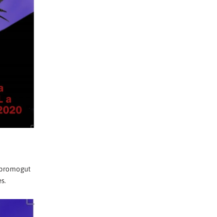
a promogut
s.