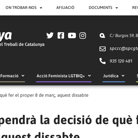
ON TROBAR-NOS
AFILIACIÓ
DOCUMENTS
RE
C/ Burgos 59, 
spccc@
spcgt
935 120 481
Formació
Acció Feminista LGTBIQ+
Jurídica
què fer el proper 8 de març, aquest dissabte
endrà la decisió de què 
aquest dissabte