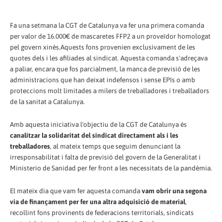
Fa una setmana la CGT de Catalunya va fer una primera comanda
per valor de 16.000€ de mascaretes FFP2 a un proveïdor homologat
pel govern xinès.Aquests fons provenien exclusivament de les
quotes dels i les afiliades al sindicat. Aquesta comanda s'adreçava
a paliar, encara que fos parcialment, la manca de previsió de les
administracions que han deixat indefensos i sense EPIs o amb
proteccions molt limitades a milers de treballadores i treballadors
de la sanitat a Catalunya.
Amb aquesta iniciativa l'objectiu de la CGT de Catalunya és
canalitzar la solidaritat del sindicat directament als i les
treballadores
, al mateix temps que seguim denunciant la
irresponsabilitat i falta de previsió del govern de la Generalitat i
Ministerio de Sanidad per fer front a les necessitats de la pandèmia.
El mateix dia que vam fer aquesta comanda
vam obrir una segona
via de finançament per fer una altra adquisició de material
,
recollint fons provinents de federacions territorials, sindicats