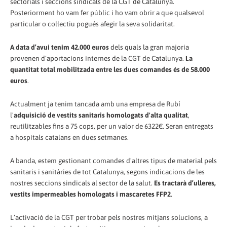
sectorials i seccions sindicals de la CGT de Catalunya.
Posteriorment ho vam fer públic i ho vam obrir a que qualsevol
particular o col·lectiu pogués afegir la seva solidaritat.
A data d’avui tenim 42.000 euros
dels quals la gran majoria
provenen d’aportacions internes de la CGT de Catalunya.
La
quantitat total mobilitzada entre les dues comandes és de 58.000
euros
.
Actualment ja tenim tancada amb una empresa de Rubí
l'
adquisició de vestits sanitaris homologats d'alta qualitat
,
reutilitzables fins a 75 cops, per un valor de 6322€. Seran entregats
a hospitals catalans en dues setmanes.
A banda, estem gestionant comandes d'altres tipus de material pels
sanitaris i sanitàries de tot Catalunya, segons indicacions de les
nostres seccions sindicals al sector de la salut.
Es tractarà d’ulleres,
vestits impermeables homologats i mascaretes FFP2
.
L’activació de la CGT per trobar pels nostres mitjans solucions, a