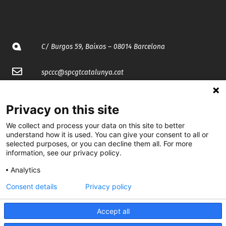
C/ Burgos 59, Baixos – 08014 Barcelona
spccc@
spcgtcatalunya.cat
935 120 481
Privacy on this site
We collect and process your data on this site to better
@CGTCatalunya
understand how it is used. You can give your consent to all or
selected purposes, or you can decline them all. For more
cgtcatalunya
information, see our privacy policy.
CGTCatalunya
Analytics
cgtcatalunya
Consent details
Privacy policy
Accept all