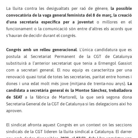
La lluita contra les desigualtats per raó de gènere,
la possible
convocatòria de la vaga general feminista del 8 de març, la creació
d'una secretaria especifica per a joventut
o millores en el
funcionament o la comunicació són entre d'altres els acords que
s'hauran de decidir durant el congrés.
Congrés amb un relleu generacional
. L'única candidatura que es
postula al Secretariat Permanent de la CGT de Catalunya
substituirà a l’anterior secretariat que tenia a Ermengol Gassiot
com a secretari general. El nou equip es caracteritza per una
renovació quasi total de totes les secretaries, paritat entre homes i
dones i una edat molt més jove (mitjana de trenta-nou anys).
La
candidata a secretària general és la Montse Sánchez, treballadora
de SEAT
a la fàbrica de Martorell, la que serà segona dona
Secretaria General de la CGT de Catalunya si les delegacions així ho
aproven.
El sindicat afronta aquest Congrés en un context on les seccions
sindicals de la CGT lideren la lluita sindical a Catalunya. El darrer