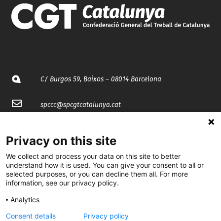
C/ Burgos 59, Baixos – 08014 Barcelona
spccc@
spcgtcatalunya.cat
935 120 481
Privacy on this site
We collect and process your data on this site to better
@CGTCatalunya
understand how it is used. You can give your consent to all or
selected purposes, or you can decline them all. For more
cgtcatalunya
information, see our privacy policy.
CGTCatalunya
Analytics
cgtcatalunya
Consent details
Privacy policy