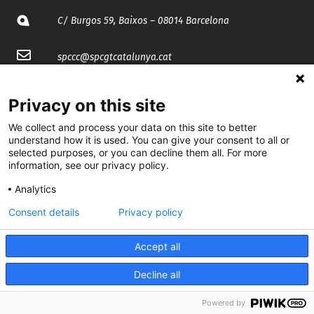
C/ Burgos 59, Baixos – 08014 Barcelona
spccc@
spcgtcatalunya.cat
935 120 481
Privacy on this site
We collect and process your data on this site to better
@CGTCatalunya
understand how it is used. You can give your consent to all or
selected purposes, or you can decline them all. For more
cgtcatalunya
information, see our privacy policy.
CGTCatalunya
Analytics
Consent details
Privacy policy
cgtcatalunya
Accept all
Decline all
Desenvolupat per
Powered by