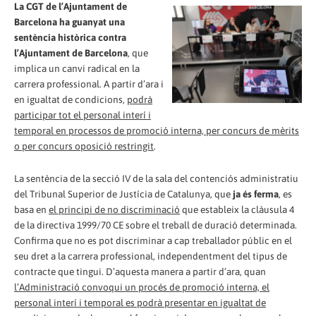
La CGT de l’Ajuntament de
Barcelona ha guanyat una
sentència històrica contra
l’Ajuntament de Barcelona
, que
implica un canvi radical en la
carrera professional. A partir d’ara i
en igualtat de condicions,
podrà
participar tot el personal interí i
temporal en processos de promoció interna, per concurs de mèrits
o per concurs oposició restringit
.
La sentència de la secció IV de la sala del contenciós administratiu
del Tribunal Superior de Justícia de Catalunya, que
ja és ferma
, es
basa en
el principi de no discriminació
que estableix la clàusula 4
de la directiva 1999/70 CE sobre el treball de duració determinada.
Confirma que no es pot discriminar a cap treballador públic en el
seu dret a la carrera professional, independentment del tipus de
contracte que tingui. D’aquesta manera a partir d’ara, quan
l’Administració convoqui un procés de promoció interna, el
personal interí i temporal es podrà presentar en igualtat de