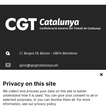
C/ Burgos 59, Baixos – 08014 Barcelona
spccc@
spcgtcatalunya.cat
935 120 481
Privacy on this site
We collect and process your data on this site to better
@CGTCatalunya
understand how it is used. You can give your consent to all or
selected purposes, or you can decline them all. For more
cgtcatalunya
information, see our privacy policy.