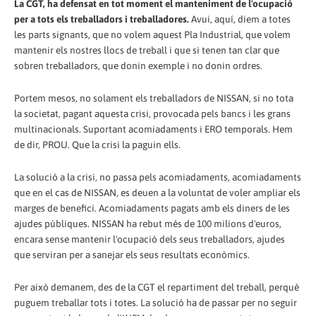
La CGT, ha defensat en tot moment el manteniment de l'ocupació
per a tots els treballadors i treballadores.
Avui, aquí, diem a totes
les parts signants, que no volem aquest Pla Industrial, que volem
mantenir els nostres llocs de treball i que si tenen tan clar que
sobren treballadors, que donin exemple i no donin ordres.
Portem mesos, no solament els treballadors de NISSAN, si no tota
la societat, pagant aquesta crisi, provocada pels bancs i les grans
multinacionals. Suportant acomiadaments i ERO temporals. Hem
de dir, PROU. Que la crisi la paguin ells.
La solució a la crisi, no passa pels acomiadaments, acomiadaments
que en el cas de NISSAN, es deuen a la voluntat de voler ampliar els
marges de benefici. Acomiadaments pagats amb els diners de les
ajudes públiques. NISSAN ha rebut més de 100 milions d'euros,
encara sense mantenir l'ocupació dels seus treballadors, ajudes
que serviran per a sanejar els seus resultats econòmics.
Per això demanem, des de la CGT el repartiment del treball, perquè
puguem treballar tots i totes. La solució ha de passar per no seguir