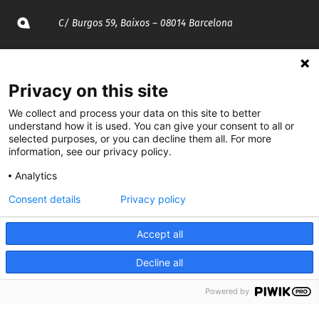
C/ Burgos 59, Baixos – 08014 Barcelona
spccc@
spcgtcatalunya.cat
Privacy on this site
935 120 481
We collect and process your data on this site to better
understand how it is used. You can give your consent to all or
@CGTCatalunya
selected purposes, or you can decline them all. For more
information, see our privacy policy.
cgtcatalunya
Analytics
CGTCatalunya
Consent details
Privacy policy
cgtcatalunya
Accept all
Decline all
Desenvolupat per
Powered by