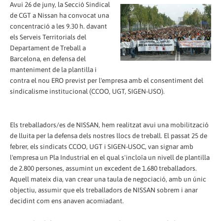
Avui 26 de juny, la Secció Sindical
de CGT a Nissan ha convocat una
concentració a les 9.30 h. davant
els Serveis Territorials del
Departament de Treball a
Barcelona, en defensa del
manteniment de la plantilla i
contra el nou ERO previst per l'empresa amb el consentiment del
sindicalisme institucional (CCOO, UGT, SIGEN-USO).
Els treballadors/es de NISSAN, hem realitzat avui una mobilització
de lluita per la defensa dels nostres llocs de treball. El passat 25 de
febrer, els sindicats CCOO, UGT i SIGEN-USOC, van signar amb
l'empresa un Pla Industrial en el qual s'incloïa un nivell de plantilla
de 2.800 persones, assumint un excedent de 1.680 treballadors.
Aquell mateix dia, van crear una taula de negociació, amb un únic
objectiu, assumir que els treballadors de NISSAN sobrem i anar
decidint com ens anaven acomiadant.