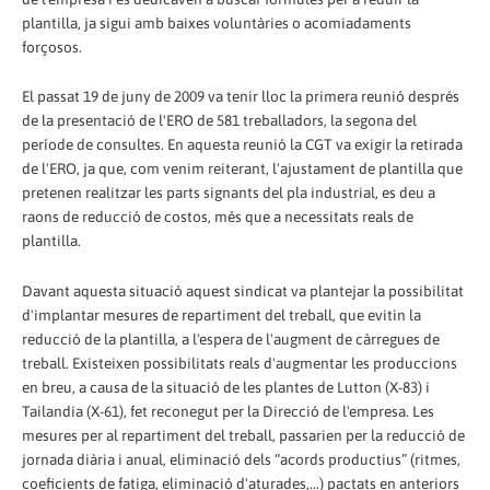
plantilla, ja sigui amb baixes voluntàries o acomiadaments
forçosos.
El passat 19 de juny de 2009 va tenir lloc la primera reunió després
de la presentació de l'ERO de 581 treballadors, la segona del
període de consultes. En aquesta reunió la CGT va exigir la retirada
de l'ERO, ja que, com venim reiterant, l'ajustament de plantilla que
pretenen realitzar les parts signants del pla industrial, es deu a
raons de reducció de costos, més que a necessitats reals de
plantilla.
Davant aquesta situació aquest sindicat va plantejar la possibilitat
d'implantar mesures de repartiment del treball, que evitin la
reducció de la plantilla, a l'espera de l'augment de càrregues de
treball. Existeixen possibilitats reals d'augmentar les produccions
en breu, a causa de la situació de les plantes de Lutton (X-83) i
Tailandia (X-61), fet reconegut per la Direcció de l'empresa. Les
mesures per al repartiment del treball, passarien per la reducció de
jornada diària i anual, eliminació dels “acords productius” (ritmes,
coeficients de fatiga, eliminació d'aturades,...) pactats en anteriors