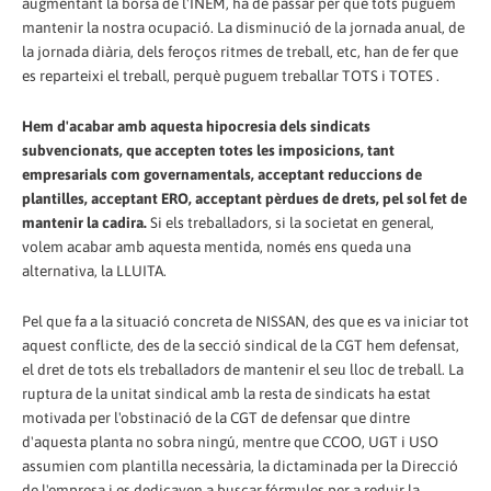
augmentant la borsa de l'INEM, ha de passar per que tots puguem
mantenir la nostra ocupació. La disminució de la jornada anual, de
la jornada diària, dels feroços ritmes de treball, etc, han de fer que
es reparteixi el treball, perquè puguem treballar TOTS i TOTES .
Hem d'acabar amb aquesta hipocresia dels sindicats
subvencionats, que accepten totes les imposicions, tant
empresarials com governamentals, acceptant reduccions de
plantilles, acceptant ERO, acceptant pèrdues de drets, pel sol fet de
mantenir la cadira.
Si els treballadors, si la societat en general,
volem acabar amb aquesta mentida, només ens queda una
alternativa, la LLUITA.
Pel que fa a la situació concreta de NISSAN, des que es va iniciar tot
aquest conflicte, des de la secció sindical de la CGT hem defensat,
el dret de tots els treballadors de mantenir el seu lloc de treball. La
ruptura de la unitat sindical amb la resta de sindicats ha estat
motivada per l'obstinació de la CGT de defensar que dintre
d'aquesta planta no sobra ningú, mentre que CCOO, UGT i USO
assumien com plantilla necessària, la dictaminada per la Direcció
de l'empresa i es dedicaven a buscar fórmules per a reduir la