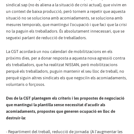
sindical sap (no és aliena a la situació de crisi actual), que vivim en
un context de baixa producció, però tornem a repetir que aquesta
situació no se soluciona amb acomiadaments, se soluciona amb
mesures temporals, que mantingui l'ocupació i que faci que la crisi
no la paguin els treballadors. És absolutament innecessari, que se
segueixi parlant de reducció de treballadors.
La CGT acordarà un nou calendari de mobilitzacions en els
pròxims dies, per a donar resposta a aquesta nova agressió contra
els treballadors, que ha realitzat NISSAN, però mobilitzacions
perquè els treballadors, puguin mantenir el seu lloc de treball, no
perquè siguin altres sindicats els que negociïn els acomiadaments,
voluntaris o forçosos.
Des de la CGT plantegem els criteris i les propostes de negociació
que mantingui la plantilla sense necessitat d'acudir als
acomiadaments, propostes que generen ocupació en lloc de
destruir-la:
- Repartiment del treball, reducció de jornada: (A l'augmentar les