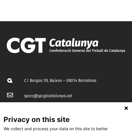
C/ Burgos 59, Baixos – 08014 Barcelona
spccc@
spcgtcatalunya.cat
935 120 481
Privacy on this site
@CGTCatalunya
We collect and process your data on this site to better