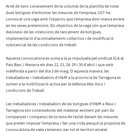
Arrel de tenir coneixement de la voluntat de la plantilla de totes
dues botigues d'enfrontar les mesures de l'empresa, CGT ha
convocat una vaga amb l'objectiu que l'empresa doni marxa enrere
en les seves pretensions. Els objectius de la vaga són que l'empresa
desisteixi de les intencions de tancament de botigues,
implementació d'acomiadaments col·lectius i de modificació
substancial de les condicions de treball.
Aquesta convocatòria es suma a la ja impulsada pel sindicat ELA al
País Basc i Navarra els dies 22, 23, 24, 29 i 30 d'abril i que serà
indefinida a partir del dia 3 de maig. D'aquesta manera, les
treballadores i treballadors d'H&M a la província de Tarragona es
sumen a la mobilització activa per la defensa dels llocs i
condicions de Treball
Les treballadores i treballadors de les botigues d'H&M a Reus i
Tarragona són coneixedores del malestar existent per part de
companyes i companys de la resta de l'estat davant les mesures
que pretén imposar l'empresa, i fan una crida perquè la proposta de
convocatòria de vaga s'estengui per tot el territori estatal.