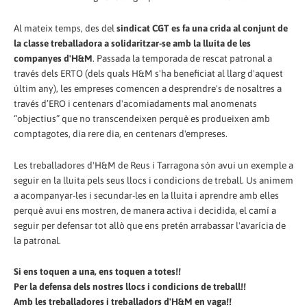
Al mateix temps, des del
sindicat CGT es fa una crida al conjunt de
la classe treballadora a solidaritzar-se amb la lluita de les
companyes d'H&M
. Passada la temporada de rescat patronal a
través dels ERTO (dels quals H&M s'ha beneficiat al llarg d'aquest
últim any), les empreses comencen a desprendre's de nosaltres a
través d’ERO i centenars d'acomiadaments mal anomenats
“objectius” que no transcendeixen perquè es produeixen amb
comptagotes, dia rere dia, en centenars d'empreses.
Les treballadores d'H&M de Reus i Tarragona són avui un exemple a
seguir en la lluita pels seus llocs i condicions de treball. Us animem
a acompanyar-les i secundar-les en la lluita i aprendre amb elles
perquè avui ens mostren, de manera activa i decidida, el camí a
seguir per defensar tot allò que ens pretén arrabassar l'avarícia de
la patronal.
Si ens toquen a una, ens toquen a totes!!
Per la defensa dels nostres llocs i condicions de treball!!
Amb les treballadores i treballadors d'H&M en vaga!!