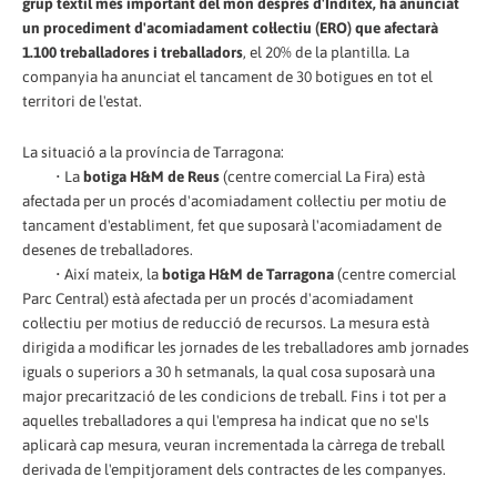
grup tèxtil més important del món després d'Inditex, ha anunciat
un procediment d'acomiadament col·lectiu (ERO) que afectarà
1.100 treballadores i treballadors
, el 20% de la plantilla. La
companyia ha anunciat el tancament de 30 botigues en tot el
territori de l'estat.
La situació a la província de Tarragona:
• La
botiga H&M de Reus
(centre comercial La Fira) està
afectada per un procés d'acomiadament col·lectiu per motiu de
tancament d'establiment, fet que suposarà l'acomiadament de
desenes de treballadores.
• Així mateix, la
botiga H&M de Tarragona
(centre comercial
Parc Central) està afectada per un procés d'acomiadament
col·lectiu per motius de reducció de recursos. La mesura està
dirigida a modificar les jornades de les treballadores amb jornades
iguals o superiors a 30 h setmanals, la qual cosa suposarà una
major precarització de les condicions de treball. Fins i tot per a
aquelles treballadores a qui l'empresa ha indicat que no se'ls
aplicarà cap mesura, veuran incrementada la càrrega de treball
derivada de l'empitjorament dels contractes de les companyes.