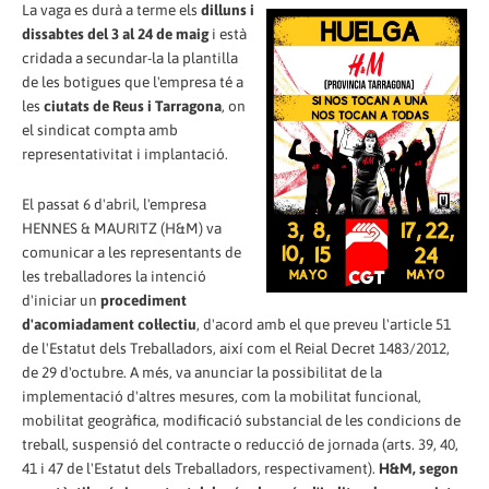
La vaga es durà a terme els
dilluns i
dissabtes del 3 al 24 de maig
i està
cridada a secundar-la la plantilla
de les botigues que l'empresa té a
les
ciutats de Reus i Tarragona
, on
el sindicat compta amb
representativitat i implantació.
El passat 6 d'abril, l'empresa
HENNES & MAURITZ (H&M) va
comunicar a les representants de
les treballadores la intenció
d'iniciar un
procediment
d'acomiadament col·lectiu
, d'acord amb el que preveu l'article 51
de l'Estatut dels Treballadors, així com el Reial Decret 1483/2012,
de 29 d'octubre. A més, va anunciar la possibilitat de la
implementació d'altres mesures, com la mobilitat funcional,
mobilitat geogràfica, modificació substancial de les condicions de
treball, suspensió del contracte o reducció de jornada (arts. 39, 40,
41 i 47 de l'Estatut dels Treballadors, respectivament).
H&M, segon