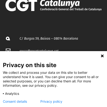
C/ Burgos 59, Baixos – 08014 Barcelona
spccc@
spcgtcatalunya.cat
935 120 481
Privacy on this site
We collect and process your data on this site to better
understand how it is used. You can give your consent to all or
@CGTCatalunya
selected purposes, or you can decline them all. For more
information, see our privacy policy.
cgtcatalunya
Analytics
CGTCatalunya
Consent details
Privacy policy
cgtcatalunya