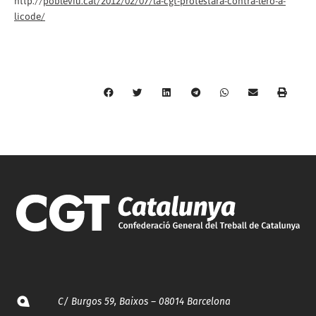
http://
pobleviu.cat/2012/02/07/la-cgt-protestara-contra-lero-a-
licode/
C/ Burgos 59, Baixos – 08014 Barcelona