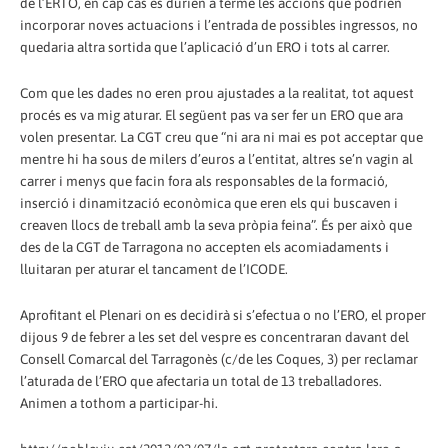
de l’ERTO, en cap cas es durien a terme les accions que podrien
incorporar noves actuacions i l’entrada de possibles ingressos, no
quedaria altra sortida que l’aplicació d’un ERO i tots al carrer.
Com que les dades no eren prou ajustades a la realitat, tot aquest
procés es va mig aturar. El següent pas va ser fer un ERO que ara
volen presentar. La CGT creu que “ni ara ni mai es pot acceptar que
mentre hi ha sous de milers d’euros a l’entitat, altres se’n vagin al
carrer i menys que facin fora als responsables de la formació,
inserció i dinamització econòmica que eren els qui buscaven i
creaven llocs de treball amb la seva pròpia feina”. És per això que
des de la CGT de Tarragona no accepten els acomiadaments i
lluitaran per aturar el tancament de l’ICODE.
Aprofitant el Plenari on es decidirà si s’efectua o no l’ERO, el proper
dijous 9 de febrer a les set del vespre es concentraran davant del
Consell Comarcal del Tarragonès (c/de les Coques, 3) per reclamar
l’aturada de l’ERO que afectaria un total de 13 treballadores.
Animen a tothom a participar-hi.