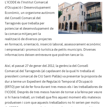
L’ICODE és l’Institut Comarcal
d’Ocupació i Desenvolupament
Econòmic, un organisme autònom
del Consell Comarcal del
Tarragonès que treballa per
potenciar el desenvolupament de
la comarca mitjançant la
realització de diversos projectes
en formació, orientació, inserció laboral, assessorament econòmic
i empresarial i promoció turística de petits municipis. Diverses
informacions deixen entreveure que podrien tancar-lo.
Així, el passat 27 de gener del 2012, la gerència del Consell
Comarcal del Tarragonès (al capdavant de la qual hi treballa el
president comarcal de CiU Santi Pallàs) va presentar la proposta de
dur a terme un Expedient de Regulació Temporal d’Ocupació
(ERTO) per tal de fer fora durant tres mesos els i les treballadores de
l’ICODE. Després de tres mesos havien de tornar a la feina per veure
si hi havia treball, un treball que fins aquest moment ells mateixos
produeixen i com que aquests treballadors no hi serien per motiu