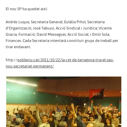
El nou SP ha quedat així:
Andrés Luque, Secretaria General; Eulàlia Piñol, Secretaria
d’Organització; José Tabuyo, Acció Sindical i Jurídica; Vicente
Gracia, Formació; David Messeguer, Acció Social; i Emili Sola,
Finances. Cada Secretaria intentarà constituir grups de treball per
tirar endavant.
http://
pobleviu.cat/2011/10/22/la-cgt-de-tarragona-tria-el-seu-
nou-secretariat-permanent/