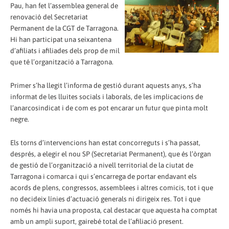
Pau, han fet l’assemblea general de
renovació del Secretariat
Permanent de la CGT de Tarragona.
Hi han participat una seixantena
d’afiliats i afiliades dels prop de mil
que té l’organització a Tarragona.
Primer s’ha llegit l’informa de gestió durant aquests anys, s’ha
informat de les lluites socials i laborals, de les implicacions de
l’anarcosindicat i de com es pot encarar un futur que pinta molt
negre.
Els torns d’intervencions han estat concorreguts i s’ha passat,
després, a elegir el nou SP (Secretariat Permanent), que és l’òrgan
de gestió de l’organització a nivell territorial de la ciutat de
Tarragona i comarca i qui s’encarrega de portar endavant els
acords de plens, congressos, assemblees i altres comicis, tot i que
no decideix línies d’actuació generals ni dirigeix res. Tot i que
només hi havia una proposta, cal destacar que aquesta ha comptat
amb un ampli suport, gairebé total de l’afiliació present.