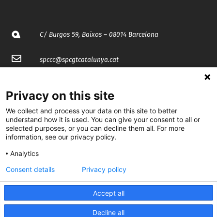
C/ Burgos 59, Baixos – 08014 Barcelona
spccc@
spcgtcatalunya.cat
935 120 481
Privacy on this site
We collect and process your data on this site to better
@CGTCatalunya
understand how it is used. You can give your consent to all or
selected purposes, or you can decline them all. For more
cgtcatalunya
information, see our privacy policy.
CGTCatalunya
Analytics
cgtcatalunya
Consent details
Privacy policy
Accept all
Desenvolupat per
Decline all