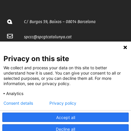
C/ Burgos 59, Baixos – 08014 Barcelona
spccc@
spcgtcatalunya.cat
935 120 481
Privacy on this site
We collect and process your data on this site to better
@CGTCatalunya
understand how it is used. You can give your consent to all or
selected purposes, or you can decline them all. For more
cgtcatalunya
information, see our privacy policy.
CGTCatalunya
Analytics
cgtcatalunya
Consent details
Privacy policy
Accept all
Desenvolupat per
Decline all