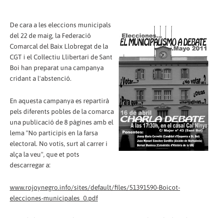
De cara a les eleccions municipals
del 22 de maig, la Federació
Comarcal del Baix Llobregat de la
CGT i el Col·lectiu Llibertari de Sant
Boi han preparat una campanya
cridant a l'abstenció.
En aquesta campanya es repartirà
pels diferents pobles de la comarca
una publicació de 8 pàgines amb el
lema "No participis en la farsa
electoral. No votis, surt al carrer i
alça la veu", que et pots
descarregar a:
www.rojoynegro.info/sites/default/files/51391590-Boicot-
elecciones-municipales_0.pdf