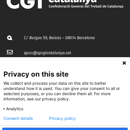
C/ Burgos 59, Baixos – 08014 Barcelona
spccc@
spcgtcatalunya.cat
935 120 481
Privacy on this site
We collect and process your data on this site to better
@CGTCatalunya
understand how it is used. You can give your consent to all or
selected purposes, or you can decline them all. For more
cgtcatalunya
information, see our privacy policy.
CGTCatalunya
Analytics
cgtcatalunya
Consent details
Privacy policy