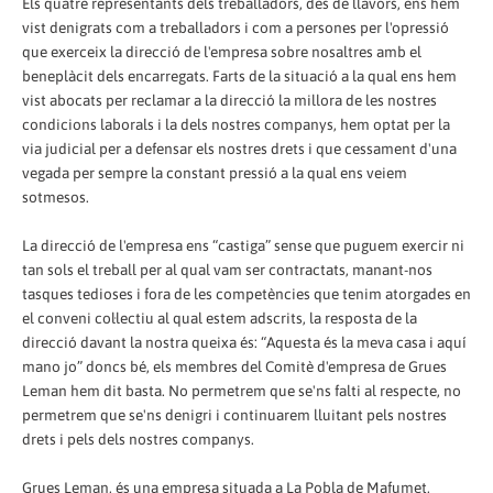
Els quatre representants dels treballadors, des de llavors, ens hem
vist denigrats com a treballadors i com a persones per l'opressió
que exerceix la direcció de l'empresa sobre nosaltres amb el
beneplàcit dels encarregats. Farts de la situació a la qual ens hem
vist abocats per reclamar a la direcció la millora de les nostres
condicions laborals i la dels nostres companys, hem optat per la
via judicial per a defensar els nostres drets i que cessament d'una
vegada per sempre la constant pressió a la qual ens veiem
sotmesos.
La direcció de l'empresa ens “castiga” sense que puguem exercir ni
tan sols el treball per al qual vam ser contractats, manant-nos
tasques tedioses i fora de les competències que tenim atorgades en
el conveni col·lectiu al qual estem adscrits, la resposta de la
direcció davant la nostra queixa és: “Aquesta és la meva casa i aquí
mano jo” doncs bé, els membres del Comitè d'empresa de Grues
Leman hem dit basta. No permetrem que se'ns falti al respecte, no
permetrem que se'ns denigri i continuarem lluitant pels nostres
drets i pels dels nostres companys.
Grues Leman, és una empresa situada a La Pobla de Mafumet,